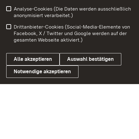
Zum 
Analyse-Cookies (Die Daten werden ausschließlich
Impressum
Kontakt
anonymisiert verarbeitet.)
Benutzungshinweise
Netiquette
Drittanbieter-Cookies (Social-Media-Elemente von
Barrierefreiheit
Datenschutz
Facebook, X / Twitter und Google werden auf der
gesamten Webseite aktiviert.)
Cookies
Alle akzeptieren
Auswahl bestätigen
Notwendige akzeptieren
Link zum Landesportal