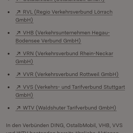
Extern:
RVL (Regio Verkehrsverbund Lörrach
(Öffnet in neuem Fenster)
GmbH)
Extern:
VHB (Verkehrsunternehmen Hegau-
(Öffnet in neuem Fen
Bodensee Verbund GmbH)
Extern:
VRN (Verkehrsverbund Rhein-Neckar
(Öffnet in neuem Fenster)
GmbH)
Extern:
(Öffn
VVR (Verkehrsverbund Rottweil GmbH)
Extern:
VVS (Verkehrs- und Tarifverbund Stuttgart
(Öffnet in neuem Fenster)
GmbH)
Extern:
(Öffne
WTV (Waldshuter Tarifverbund GmbH)
In den Verbünden DING, OstalbMobil, VHB, VVS