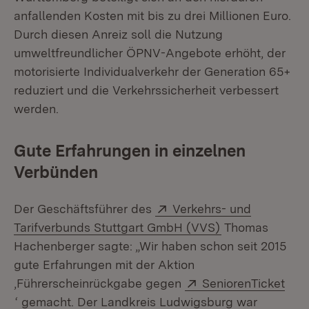
anfallenden Kosten mit bis zu drei Millionen Euro.
Durch diesen Anreiz soll die Nutzung
umweltfreundlicher ÖPNV-Angebote erhöht, der
motorisierte Individualverkehr der Generation 65+
reduziert und die Verkehrssicherheit verbessert
werden.
Gute Erfahrungen in einzelnen
Verbünden
Extern:
Der Geschäftsführer des
Verkehrs- und
(Öffnet in neue
Tarifverbunds Stuttgart GmbH (VVS)
Thomas
Hachenberger sagte: „Wir haben schon seit 2015
gute Erfahrungen mit der Aktion
Extern:
‚Führerscheinrückgabe gegen
SeniorenTicket
(Öffnet in neuem Fenster)
‘ gemacht. Der Landkreis Ludwigsburg war