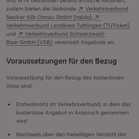
und WTV bestanden bereits ähnliche Aktionen,
Extern:
zudem bieten die Verbünde
Verkehrsverbund
(Öffnet in neuem F
Extern:
Neckar-Alb-Donau GmbH (naldo)
,
(Öf
Verkehrsverbund Landkreis Tuttlingen (TUTicket)
Extern:
und
Verkehrsverbund Schwarzwald-
(Öffnet in neuem Fenster)
Baar GmbH (VSB)
vereinzelt Angebote an.
Voraussetzungen für den Bezug
Voraussetzung für den Bezug des kostenlosen
Abos sind:
Erstwohnsitz im Verkehrsverbund, in dem das
kostenlose Angebot in Anspruch genommen
wird
Nachweis über den freiwilligen Verzicht der