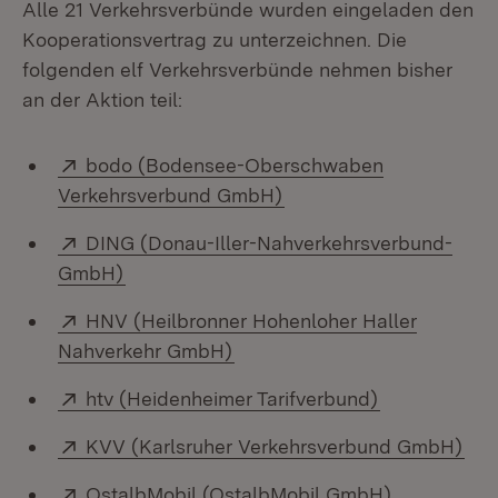
Alle 21 Verkehrsverbünde wurden eingeladen den
Kooperationsvertrag zu unterzeichnen. Die
folgenden elf Verkehrsverbünde nehmen bisher
an der Aktion teil:
Extern:
bodo (Bodensee-Oberschwaben
(Öffnet in neuem Fenste
Verkehrsverbund GmbH)
Extern:
DING (Donau-Iller-Nahverkehrsverbund-
(Öffnet in neuem Fenster)
GmbH)
Extern:
HNV (Heilbronner Hohenloher Haller
(Öffnet in neuem Fenster)
Nahverkehr GmbH)
Extern:
(Öffnet in n
htv (Heidenheimer Tarifverbund)
Extern:
(Öf
KVV (Karlsruher Verkehrsverbund GmbH)
Extern:
(Öffnet in 
OstalbMobil (OstalbMobil GmbH)