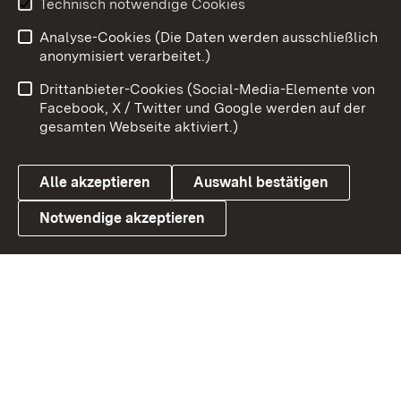
Technisch notwendige Cookies
Zum 
Analyse-Cookies (Die Daten werden ausschließlich
Impressum
Kontakt
anonymisiert verarbeitet.)
Benutzungshinweise
Netiquette
Drittanbieter-Cookies (Social-Media-Elemente von
Barrierefreiheit
Datenschutz
Facebook, X / Twitter und Google werden auf der
gesamten Webseite aktiviert.)
Cookies
Alle akzeptieren
Auswahl bestätigen
Notwendige akzeptieren
Link zum Landesportal