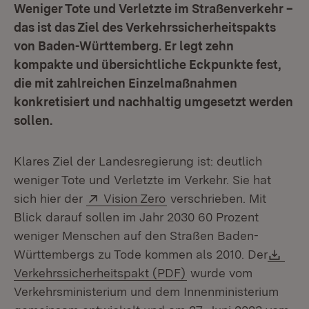
Weniger Tote und Verletzte im Straßenverkehr –
das ist das Ziel des Verkehrssicherheitspakts
von Baden-Württemberg. Er legt zehn
kompakte und übersichtliche Eckpunkte fest,
die mit zahlreichen Einzelmaßnahmen
konkretisiert und nachhaltig umgesetzt werden
sollen.
Klares Ziel der Landesregierung ist: deutlich
weniger Tote und Verletzte im Verkehr. Sie hat
Extern:
(Öffnet in neuem Fenster
sich hier der
Vision Zero
verschrieben. Mit
Blick darauf sollen im Jahr 2030 60 Prozent
weniger Menschen auf den Straßen Baden-
Dow
Württembergs zu Tode kommen als 2010. Der
(Öffnet in neuem Fens
Verkehrssicherheitspakt (PDF)
wurde vom
Verkehrsministerium und dem Innenministerium