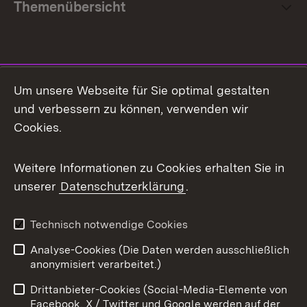
Themenübersicht
Social Media
Um unsere Webseite für Sie optimal gestalten
und verbessern zu können, verwenden wir
Facebook
Cookies.
Flickr
Weitere Informationen zu Cookies erhalten Sie in
X / Twitter
unserer
Datenschutzerklärung
.
Youtube
Technisch notwendige Cookies
Zum 
Analyse-Cookies (Die Daten werden ausschließlich
Impressum
Kontakt
anonymisiert verarbeitet.)
Benutzungshinweise
Netiquette
Drittanbieter-Cookies (Social-Media-Elemente von
Barrierefreiheit
Datenschutz
Facebook, X / Twitter und Google werden auf der