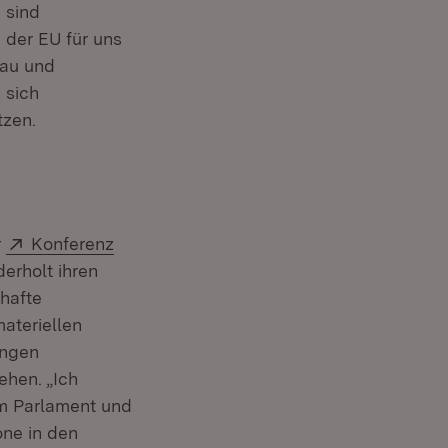
 sind
 der EU für uns
au und
 sich
tzen.
Extern:
r
Konferenz
erholt ihren
hafte
ateriellen
ungen
ehen. „Ich
im Parlament und
one in den