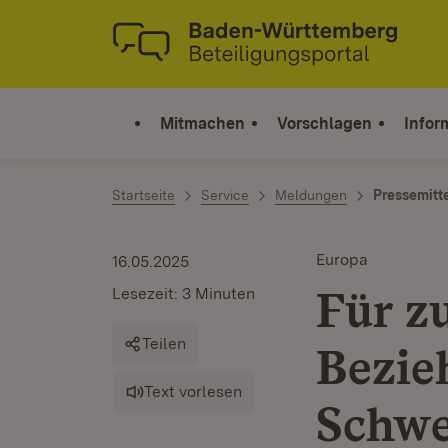
Zum Inhalt springen
Link zur Startseite
Mitmachen
Vorschlagen
Infor
Startseite
Service
Meldungen
Pressemitt
Europa
16.05.2025
Für z
Lesezeit: 3 Minuten
Teilen
Bezie
Text vorlesen
Schwe