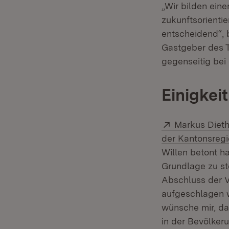
„Wir bilden ein
zukunftsorienti
entscheidend“,
Gastgeber des Tr
gegenseitig bei
Einigkei
Extern:
Markus Diet
der Kantonsreg
Willen betont h
Grundlage zu s
Abschluss der V
aufgeschlagen w
wünsche mir, da
in der Bevölker