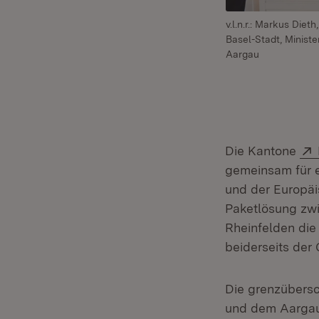
v.l.n.r.: Markus Die
Basel-Stadt, Minist
Aargau
Die Kantone
gemeinsam für e
und der Europäi
Paketlösung zwi
Rheinfelden die
beiderseits der 
Die grenzübers
und dem Aargau 