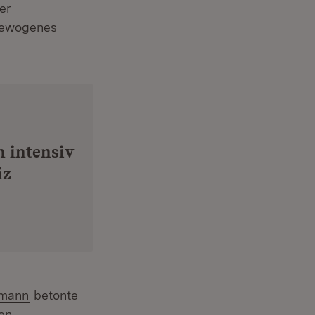
er
sgewogenes
n intensiv
iz
hmann
betonte
en