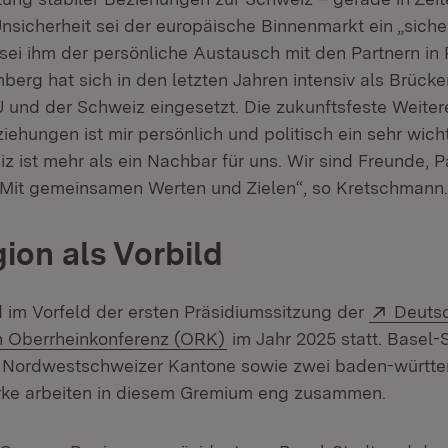
Unsicherheit sei der europäische Binnenmarkt ein „siche
sei ihm der persönliche Austausch mit den Partnern in 
erg hat sich in den letzten Jahren intensiv als Brück
 und der Schweiz eingesetzt. Die zukunftsfeste Weite
ehungen ist mir persönlich und politisch ein sehr wich
 ist mehr als ein Nachbar für uns. Wir sind Freunde, Pa
 Mit gemeinsamen Werten und Zielen“, so Kretschmann.
ion als Vorbild
Extern
d im Vorfeld der ersten Präsidiumssitzung der
Deutsc
(Öffnet in neuem Fenster)
n Oberrheinkonferenz (ORK)
im Jahr 2025 statt. Basel-S
e Nordwestschweizer Kantone sowie zwei baden-württ
rke arbeiten in diesem Gremium eng zusammen.