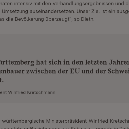
ten intensiv mit den Verhandlungsergebnissen und d
n Umsetzung auseinandersetzen. Unser Ziel ist ein au
s die Bevölkerung überzeugt“, so Dieth.
ttemberg hat sich in den letzten Jahre
kenbauer zwischen der EU und der Schwe
t.
dent Winfried Kretschmann
-württembergische Ministerpräsident
Winfried Kretsc
ung stabiler Beziehungen zur Schweiz – gerade in Zeit