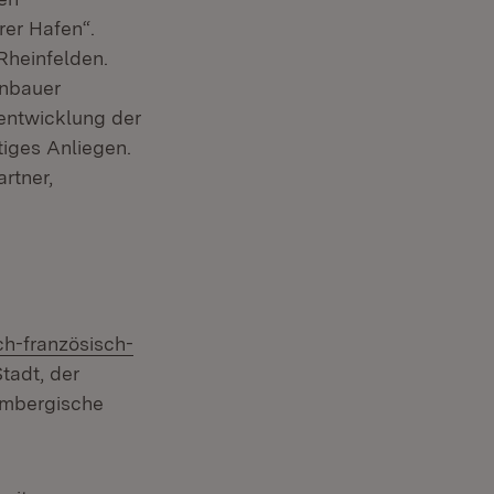
rer Hafen“.
Rheinfelden.
enbauer
rentwicklung der
tiges Anliegen.
rtner,
:
h-französisch-
tadt, der
embergische