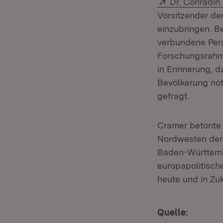
Extern:
Dr. Conradin
Vorsitzender de
einzubringen. B
verbundene Pers
Forschungsra
in Erinnerung, 
Bevölkerung not
gefragt.
Cramer betonte 
Nordwesten der 
Baden-Württembe
europapolitische
heute und in Zuk
Quelle: