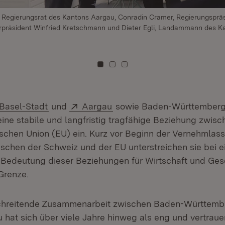
th, Regierungsrat des Kantons Aargau, Conradin Cramer, Regierungsprä
erpräsident Winfried Kretschmann und Dieter Egli, Landammann des K
Zu Kachel: 0
Zu Kachel: 1
Zu Kachel: 2
Extern:
(Öffnet in neuem Fenster)
Extern:
(Öffnet in neuem Fenster)
Basel-Stadt
und
Aargau
sowie Baden-Württemberg 
ine stabile und langfristig tragfähige Beziehung zwis
schen Union (EU) ein. Kurz vor Beginn der Vernehmlas
schen der Schweiz und der EU unterstreichen sie bei ei
 Bedeutung dieser Beziehungen für Wirtschaft und Ges
Grenze.
chreitende Zusammenarbeit zwischen Baden-Württembe
hat sich über viele Jahre hinweg als eng und vertraue