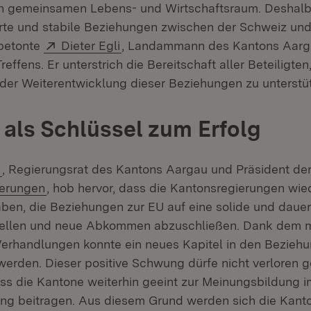
en gemeinsamen Lebens- und Wirtschaftsraum. Deshalb
erte und stabile Beziehungen zwischen der Schweiz und
Extern:
(Öffnet in neuem Fenster)
 betonte
Dieter Egli
, Landammann des Kantons Aarg
effens. Er unterstrich die Bereitschaft aller Beteiligten,
 der Weiterentwicklung dieser Beziehungen zu unterstü
t als Schlüssel zum Erfolg
(Öffnet in neuem Fenster)
h
, Regierungsrat des Kantons Aargau und Präsident de
(Öffnet in neuem Fenster)
ierungen
, hob hervor, dass die Kantonsregierungen wied
aben, die Beziehungen zur EU auf eine solide und dauer
tellen und neue Abkommen abzuschließen. Dank dem m
erhandlungen konnte ein neues Kapitel in den Bezieh
erden. Dieser positive Schwung dürfe nicht verloren g
ss die Kantone weiterhin geeint zur Meinungsbildung 
ung beitragen. Aus diesem Grund werden sich die Kant