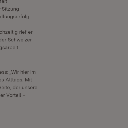
eit
-Sitzung
ndlungserfolg
er)
hzeitig rief er
 der Schweizer
gsarbeit
s: „Wir hier im
 Alltags. Mit
eite, der unsere
er Vorteil –