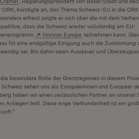
(Öffnet in neuem Fenster)
 Cramer
, Regierungspräsident von Basel-Stadt und derz
r ORK, kündigte an, das Thema Schweiz–EU in die ORK
esonders erfreut zeigte er sich über die mit dem Verha
pektive, dass die Schweiz wieder vollständig am EU-
Extern:
(Öffnet in neuem Fenst
hmenprogramm
Horizon Europe
teilnehmen kann. Gleic
dass für eine endgültige Einigung auch die Zustimmung
wendig sei. Bis dahin seien Ausdauer und Überzeugun
die besondere Rolle der Grenzregionen in diesem Prozes
Schweiz sehen uns als Europäerinnen und Europäer des
rg haben wir einen verlässlichen Partner an unserer S
n Anliegen teilt. Diese enge Verbundenheit ist ein groß
unft.“