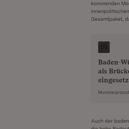
kommenden Mona
innenpolitische
Gesamtpaket, da
Baden-Wür
als Brüc
eingesetz
Ministerpräsi
Auch der baden
die hohe Bedeut