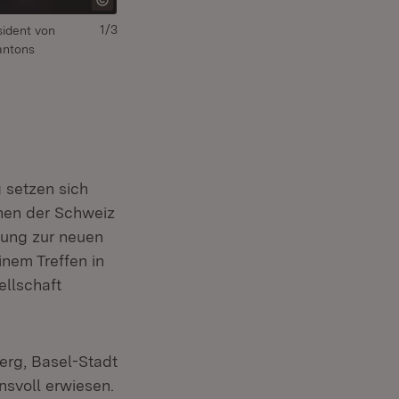
1/3
sident von
v.l.n.r.: Markus Dieth, Regierungsrat des Kanton
antons
Basel-Stadt, Ministerpräsident Winfried Kretsch
setzen sich
chen der Schweiz
sung zur neuen
nem Treffen in
ellschaft
rg, Basel-Stadt
nsvoll erwiesen.