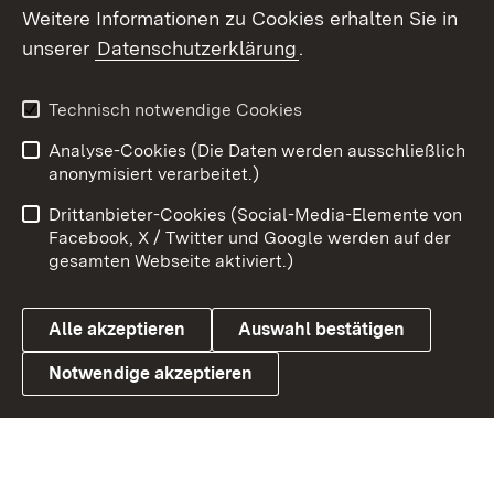
Weitere Informationen zu Cookies erhalten Sie in
X / Twitter
unserer
Datenschutzerklärung
.
Youtube
Technisch notwendige Cookies
Zum 
Analyse-Cookies (Die Daten werden ausschließlich
Impressum
Kontakt
anonymisiert verarbeitet.)
Benutzungshinweise
Netiquette
Drittanbieter-Cookies (Social-Media-Elemente von
Barrierefreiheit
Datenschutz
Facebook, X / Twitter und Google werden auf der
gesamten Webseite aktiviert.)
Cookies
Alle akzeptieren
Auswahl bestätigen
Notwendige akzeptieren
Link zum Landesportal