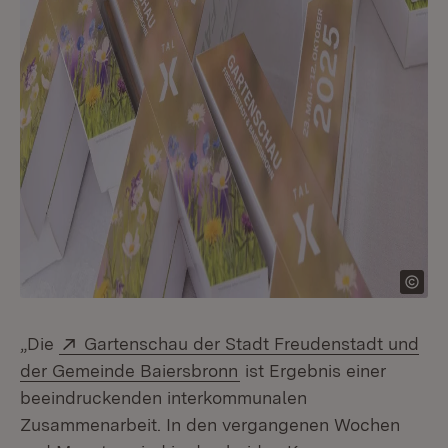
Extern:
„Die
Gartenschau der Stadt Freudenstadt und
(Öffnet in neuem Fenster)
der Gemeinde Baiersbronn
ist Ergebnis einer
beeindruckenden interkommunalen
Zusammenarbeit. In den vergangenen Wochen