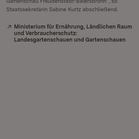
Gartenschau Freudenstadt-Baiersbronn“, so
Staatssekretärin Sabine Kurtz abschließend.
Extern:
Ministerium für Ernährung, Ländlichen Raum
und Verbraucherschutz:
Landesgartenschauen und Gartenschauen
(Öff