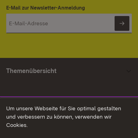
E-Mail zur Newsletter-Anmeldung
News
Themenübersicht
Social Media
Um unsere Webseite für Sie optimal gestalten
und verbessern zu können, verwenden wir
Facebook
Cookies.
Flickr