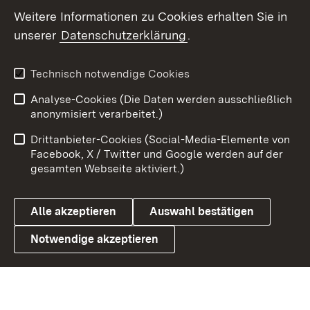
Weitere Informationen zu Cookies erhalten Sie in
X / Twitter
unserer
Datenschutzerklärung
.
Youtube
Technisch notwendige Cookies
Zum 
Analyse-Cookies (Die Daten werden ausschließlich
Impressum
Kontakt
anonymisiert verarbeitet.)
Benutzungshinweise
Netiquette
Drittanbieter-Cookies (Social-Media-Elemente von
Barrierefreiheit
Datenschutz
Facebook, X / Twitter und Google werden auf der
gesamten Webseite aktiviert.)
Cookies
Alle akzeptieren
Auswahl bestätigen
Notwendige akzeptieren
Link zum Landesportal