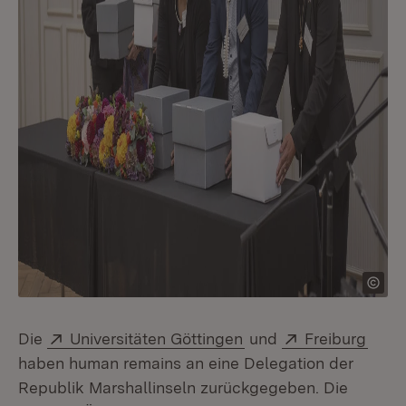
Extern:
(Öffnet in neuem Fens
Extern:
(Öffn
Die
Universitäten Göttingen
und
Freiburg
haben human remains an eine Delegation der
Republik Marshallinseln zurückgegeben. Die