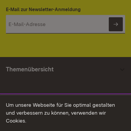
E-Mail zur Newsletter-Anmeldung
News
Themenübersicht
Social Media
Um unsere Webseite für Sie optimal gestalten
und verbessern zu können, verwenden wir
Facebook
Cookies.
Flickr