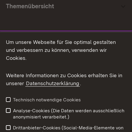
Themenübersicht
Social Media
Um unsere Webseite für Sie optimal gestalten
und verbessern zu können, verwenden wir
Facebook
Cookies.
Flickr
Weitere Informationen zu Cookies erhalten Sie in
X / Twitter
unserer
Datenschutzerklärung
.
Youtube
Technisch notwendige Cookies
Zum 
Analyse-Cookies (Die Daten werden ausschließlich
Impressum
Kontakt
anonymisiert verarbeitet.)
Benutzungshinweise
Netiquette
Drittanbieter-Cookies (Social-Media-Elemente von
Barrierefreiheit
Datenschutz