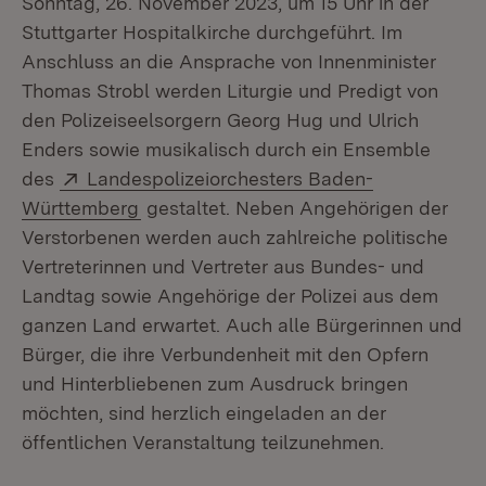
Sonntag, 26. November 2023, um 15 Uhr in der
Stuttgarter Hospitalkirche durchgeführt. Im
Anschluss an die Ansprache von Innenminister
Thomas Strobl werden Liturgie und Predigt von
den Polizeiseelsorgern Georg Hug und Ulrich
Enders sowie musikalisch durch ein Ensemble
Extern:
des
Landespolizeiorchesters Baden-
(Öffnet in neuem Fenster)
Württemberg
gestaltet. Neben Angehörigen der
Verstorbenen werden auch zahlreiche politische
Vertreterinnen und Vertreter aus Bundes- und
Landtag sowie Angehörige der Polizei aus dem
ganzen Land erwartet. Auch alle Bürgerinnen und
Bürger, die ihre Verbundenheit mit den Opfern
und Hinterbliebenen zum Ausdruck bringen
möchten, sind herzlich eingeladen an der
öffentlichen Veranstaltung teilzunehmen.