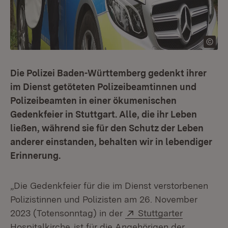
Die Polizei Baden-Württemberg gedenkt ihrer
im Dienst getöteten Polizeibeamtinnen und
Polizeibeamten in einer ökumenischen
Gedenkfeier in Stuttgart. Alle, die ihr Leben
ließen, während sie für den Schutz der Leben
anderer einstanden, behalten wir in lebendiger
Erinnerung.
„Die Gedenkfeier für die im Dienst verstorbenen
Polizistinnen und Polizisten am 26. November
Extern:
2023 (Totensonntag) in der
Stuttgarter
(Öffnet in neuem Fenster)
Hospitalkirche
ist für die Angehörigen der