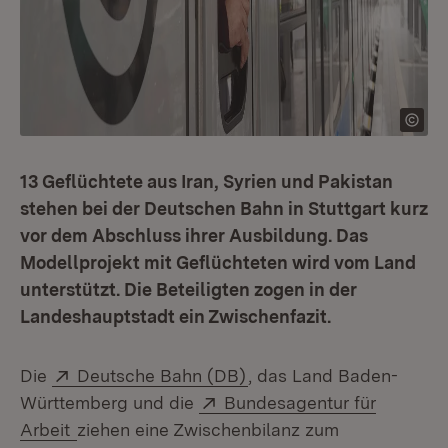
13 Geflüchtete aus Iran, Syrien und Pakistan
stehen bei der Deutschen Bahn in Stuttgart kurz
vor dem Abschluss ihrer Ausbildung. Das
Modellprojekt mit Geflüchteten wird vom Land
unterstützt. Die Beteiligten zogen in der
Landeshauptstadt ein Zwischenfazit.
Extern:
(Öffnet in neuem Fenster
Die
Deutsche Bahn (DB)
, das Land Baden-
Extern:
Württemberg und die
Bundesagentur für
(Öffnet in neuem Fenster)
Arbeit
ziehen eine Zwischenbilanz zum