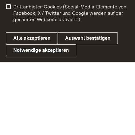
Benutzungshinweise
Netiquette
Drittanbieter-Cookies (Social-Media-Elemente von
Barrierefreiheit
Datenschutz
Facebook, X / Twitter und Google werden auf der
gesamten Webseite aktiviert.)
Cookies
Alle akzeptieren
Auswahl bestätigen
Notwendige akzeptieren
Link zum Landesportal