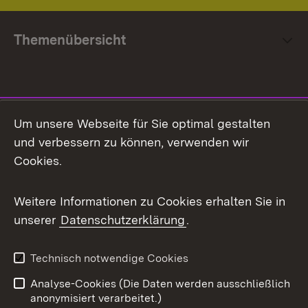
Themenübersicht
Social Media
Um unsere Webseite für Sie optimal gestalten
und verbessern zu können, verwenden wir
Facebook
Cookies.
Flickr
Weitere Informationen zu Cookies erhalten Sie in
X / Twitter
unserer
Datenschutzerklärung
.
Youtube
Technisch notwendige Cookies
Zum 
Analyse-Cookies (Die Daten werden ausschließlich
Impressum
Kontakt
anonymisiert verarbeitet.)