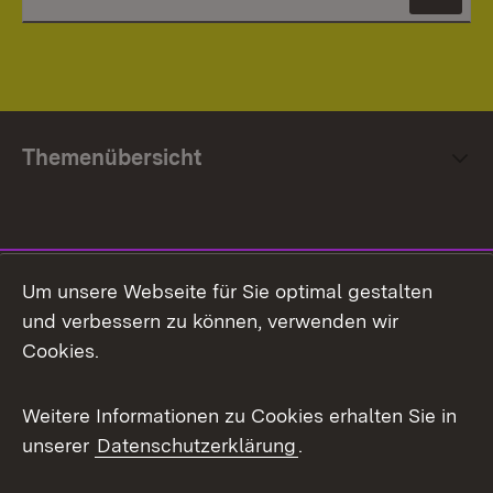
News
Themenübersicht
Social Media
Um unsere Webseite für Sie optimal gestalten
und verbessern zu können, verwenden wir
Facebook
Cookies.
Flickr
Weitere Informationen zu Cookies erhalten Sie in
X / Twitter
unserer
Datenschutzerklärung
.
Youtube