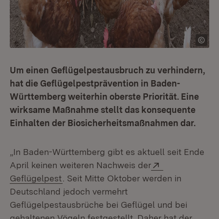
Um einen Geflügelpestausbruch zu verhindern,
hat die Geflügelpestprävention in Baden-
Württemberg weiterhin oberste Priorität. Eine
wirksame Maßnahme stellt das konsequente
Einhalten der Biosicherheitsmaßnahmen dar.
„In Baden-Württemberg gibt es aktuell seit Ende
Extern:
April keinen weiteren Nachweis der
(Öffnet in neuem Fenster)
Geflügelpest
. Seit Mitte Oktober werden in
Deutschland jedoch vermehrt
Geflügelpestausbrüche bei Geflügel und bei
gehaltenen Vögeln festgestellt. Daher hat der