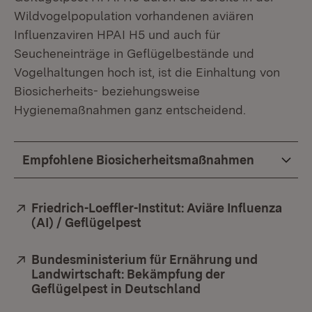
Wildvogelpopulation vorhandenen aviären
Influenzaviren HPAI H5 und auch für
Seucheneinträge in Geflügelbestände und
Vogelhaltungen hoch ist, ist die Einhaltung von
Biosicherheits- beziehungsweise
Hygienemaßnahmen ganz entscheidend.
Empfohlene Biosicherheitsmaßnahmen
Extern:
Friedrich-Loeffler-Institut: Aviäre Influenza
(AI) / Geflügelpest
(Öffnet in neuem Fenster)
Extern:
Bundesministerium für Ernährung und
Landwirtschaft: Bekämpfung der
Geflügelpest in Deutschland
(Öffnet in neuem F