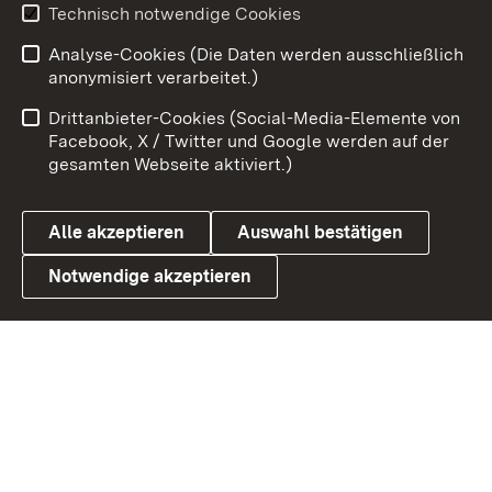
Technisch notwendige Cookies
Zum 
Analyse-Cookies (Die Daten werden ausschließlich
Impressum
Kontakt
anonymisiert verarbeitet.)
Benutzungshinweise
Netiquette
Drittanbieter-Cookies (Social-Media-Elemente von
Barrierefreiheit
Datenschutz
Facebook, X / Twitter und Google werden auf der
gesamten Webseite aktiviert.)
Cookies
Alle akzeptieren
Auswahl bestätigen
Notwendige akzeptieren
Link zum Landesportal