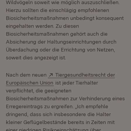
Wildvögeln soweit wie möglich auszuschließen.
Hierzu sollten die einschlägig empfohlenen
Biosicherheitsmaßnahmen unbedingt konsequent
eingehalten werden. Zu diesen
Biosicherheitsmaßnahmen gehört auch die
Absicherung der Haltungseinrichtungen durch
Überdachung oder die Errichtung von Netzen,
soweit dies angezeigt ist.
Extern:
Nach dem neuen
Tiergesundheitsrecht der
(Öffnet in neuem Fenster)
Europäischen Union
ist jeder Tierhalter
verpflichtet, die geeigneten
Biosicherheitsmaßnahmen zur Verhinderung eines
Erregereintrags zu ergreifen. „Ich empfehle
dringend, dass sich insbesondere die Halter
kleiner Geflügelbestände bereits in Zeiten mit
einer niedrigen Risikoeinschätzung über