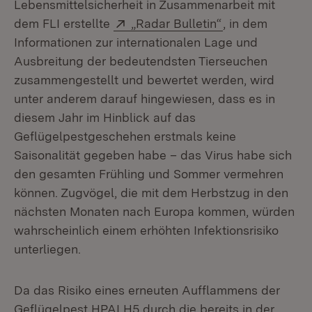
Lebensmittelsicherheit in Zusammenarbeit mit
Extern:
(Öffnet in neue
dem FLI erstellte
„Radar Bulletin“
, in dem
Informationen zur internationalen Lage und
Ausbreitung der bedeutendsten Tierseuchen
zusammengestellt und bewertet werden, wird
unter anderem darauf hingewiesen, dass es in
diesem Jahr im Hinblick auf das
Geflügelpestgeschehen erstmals keine
Saisonalität gegeben habe – das Virus habe sich
den gesamten Frühling und Sommer vermehren
können. Zugvögel, die mit dem Herbstzug in den
nächsten Monaten nach Europa kommen, würden
wahrscheinlich einem erhöhten Infektionsrisiko
unterliegen.
Da das Risiko eines erneuten Aufflammens der
Geflügelpest HPAI H5 durch die bereits in der