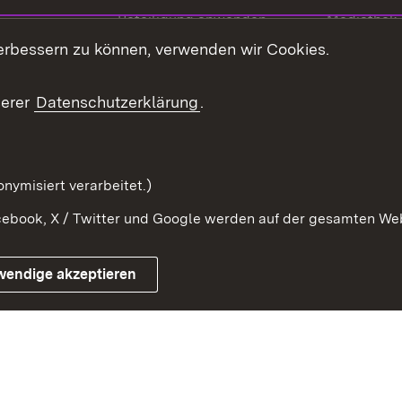
Beteiligung anwenden
Mediathek
erbessern zu können, verwenden wir Cookies.
ragte
Beteiligung stärken
Publikatio
Beteiligung erleben
Glossar
serer
Datenschutzerklärung
.
Beteiligung erforschen
mung
nymisiert verarbeitet.)
ebook, X / Twitter und Google werden auf der gesamten Webs
Impressum
Kontakt
Benutzungshinweise
Netiqu
wendige akzeptieren