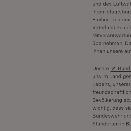
und des Luftwaf
ihrem staatsbür
Freiheit des deu
Vaterland zu sc
Mitverantwortun
übernehmen. Daf
ihnen unsere au
Exter
Unsere
Bund
uns im Land gern
Lebens, unserer
freundschaftlic
Bevölkerung sow
wichtig, dass s
Bundeswehr und 
Standorten in B