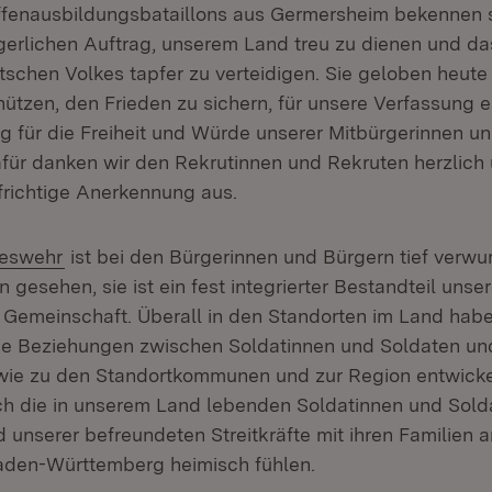
fenausbildungsbataillons aus Germersheim bekennen s
gerlichen Auftrag, unserem Land treu zu dienen und da
tschen Volkes tapfer zu verteidigen. Sie geloben heute 
hützen, den Frieden zu sichern, für unsere Verfassung e
g für die Freiheit und Würde unserer Mitbürgerinnen u
ür danken wir den Rekrutinnen und Rekruten herzlich
frichtige Anerkennung aus.
n:
(Öffnet in neuem Fenster)
eswehr
ist bei den Bürgerinnen und Bürgern tief verwurz
 gesehen, sie ist ein fest integrierter Bestandteil unse
 Gemeinschaft. Überall in den Standorten im Land habe
he Beziehungen zwischen Soldatinnen und Soldaten un
ie zu den Standortkommunen und zur Region entwickelt
ich die in unserem Land lebenden Soldatinnen und Sold
unserer befreundeten Streitkräfte mit ihren Familien a
aden-Württemberg heimisch fühlen.