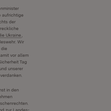
enminister
 aufrichtige
chts der
hreckliche
ie Ukraine
,
deswehr. Wir
 die
amit vor allem
Sicherheit Tag
und unserer
u verdanken.
st in den
nehmen
nschenrechten.
nd zur Landes-