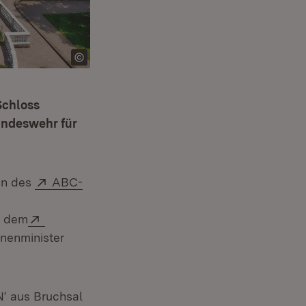
Schloss
undeswehr für
Extern:
en des
ABC-
Extern:
r dem
nnenminister
‘ aus Bruchsal