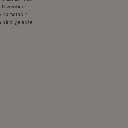
aft zeichnen
te Kameradin
s sind gelebte