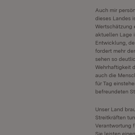
Auch mir persön
dieses Landes i
Wertschätzung e
aktuellen Lage i
Entwicklung, de
fordert mehr de
sehen so deutli
Wehrhaftigkeit 
auch die Mensche
für Tag einsteh
befreundeten Str
Unser Land brau
Streitkräften t
Verantwortung f
Sie leisten ein