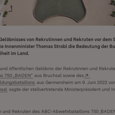
 Gelöbnisses von Rekrutinnen und Rekruten vor dem 
te Innenminister Thomas Strobl die Bedeutung der B
iheit im Land.
 und öffentlichen Gelöbnis der Rekrutinnen und Rekrut
(Öffnet in neuem Fenster)
Extern:
ns 750 „BADEN“
aus Bruchsal sowie des
(Öffnet in neuem Fenster)
ldungsbataillons
aus Germersheim am 9. Juni 2022 vo
(Öffnet in neuem Fenster)
hsal
sagte der stellvertretende Ministerpräsident und I
en und Rekruten des ABC-Abwehrbataillons 750 ‚BADEN