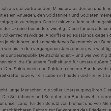
lich als stellvertretendem Ministerpräsidenten und Inn
st es ein Anliegen, den Soldatinnen und Soldaten meine
ntgegen zu bringen. Das ist mir vor allem auch angesi
n der Ukraine besonders wichtig. Diese für uns alle sc
r völkerrrechtswidrige
Angriffskrieg Russlands gegen d
nn je ein klares und entschiedenes Bekenntnis zur Bun
ch wie nie in den vergangenen Jahrzehnten, wie wichtig
der Bundesrepublik Deutschland ist – und wie wichtig d
n sind, die für unsere Freiheit und für unsere äußere 
en. Den Soldatinnen und Soldaten unserer Bundeswehr 
eitkräfte habe wir ein Leben in Frieden und Freiheit z
cht junge Menschen, die voller Überzeugung ihren Dien
un. Die Soldatinnen und Soldaten der Bundeswehr über
ür unser Land, für den Schutz von Freiheit und von Me
en unschätzbaren Beitrag zur Bewahrung des Friedens u