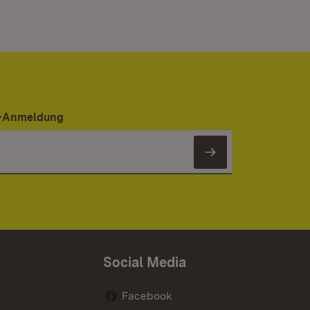
er-Anmeldung
Newsletter 
Social Media
Facebook