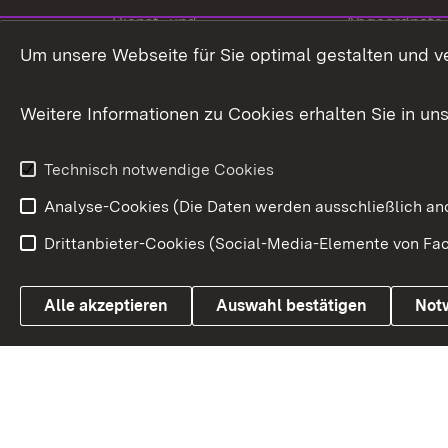
Dienst- und
Abgeordnete
Versorgungsbezüge
Um unsere Webseite für Sie optimal gestalten und v
Bürgerbeauft
Kommunale Verfahren
Petition
Weitere Informationen zu Cookies erhalten Sie in un
Weitere
Volksantrag
Beteiligungsprozesse
Technisch notwendige Cookies
Volksabstim
Analyse-Cookies (Die Daten werden ausschließlich ano
Drittanbieter-Cookies (Social-Media-Elemente von Fac
Link zum Landesportal
Alle akzeptieren
Auswahl bestätigen
Not