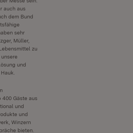
der Messe sein.
r auch aus
auch dem Bund
tsfähige
haben sehr
ger, Müller,
Lebensmittel zu
 unsere
 Lösung und
o Hauk.
en
p 400 Gäste aus
tional und
Produkte und
werk, Winzern
präche bieten.