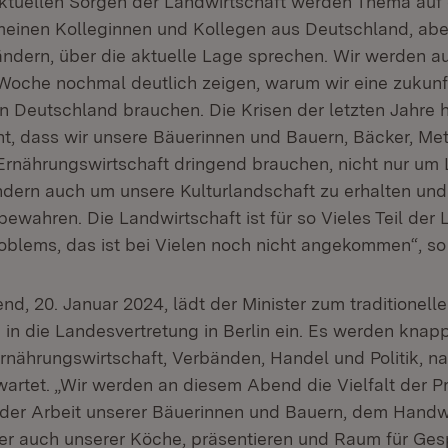
ktuellen Sorgen der Landwirtschaft werden Thema auf 
meinen Kolleginnen und Kollegen aus Deutschland, abe
ndern, über die aktuelle Lage sprechen. Wir werden 
Woche nochmal deutlich zeigen, warum wir eine zukunf
in Deutschland brauchen. Die Krisen der letzten Jahre 
t, dass wir unsere Bäuerinnen und Bauern, Bäcker, Metz
Ernährungswirtschaft dringend brauchen, nicht nur um 
ndern auch um unsere Kulturlandschaft zu erhalten und
 bewahren. Die Landwirtschaft ist für so Vieles Teil der
Problems, das ist bei Vielen noch nicht angekommen“, s
, 20. Januar 2024, lädt der Minister zum traditionell
n die Landesvertretung in Berlin ein. Es werden knap
rnährungswirtschaft, Verbänden, Handel und Politik, na
rwartet. „Wir werden an diesem Abend die Vielfalt der 
t der Arbeit unserer Bäuerinnen und Bauern, dem Hand
er auch unserer Köche, präsentieren und Raum für Ges