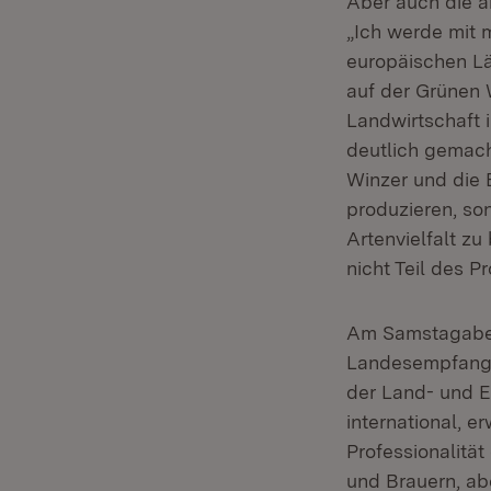
Aber auch die a
„Ich werde mit 
europäischen Lä
auf der Grünen 
Landwirtschaft 
deutlich gemach
Winzer und die 
produzieren, so
Artenvielfalt zu
nicht Teil des 
Am Samstagabend
Landesempfang i
der Land- und E
international, e
Professionalitä
und Brauern, ab