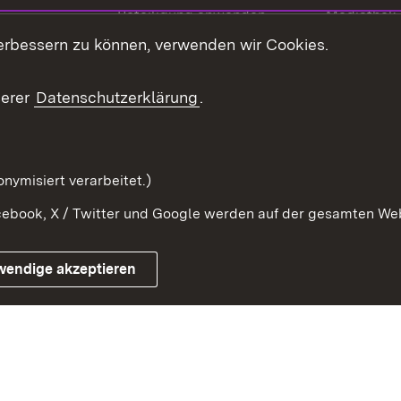
Beteiligung anwenden
Mediathek
erbessern zu können, verwenden wir Cookies.
ragte
Beteiligung stärken
Publikatio
Beteiligung erleben
Glossar
serer
Datenschutzerklärung
.
Beteiligung erforschen
mung
nymisiert verarbeitet.)
ebook, X / Twitter und Google werden auf der gesamten Webs
Impressum
Kontakt
Benutzungshinweise
Netiqu
wendige akzeptieren