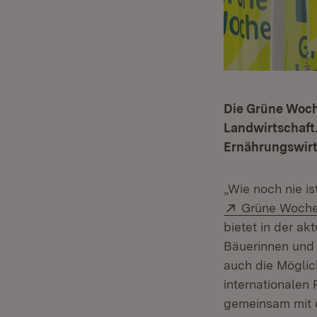
Die Grüne Woch
Landwirtschaft.
Ernährungswirt
„Wie noch nie is
Extern:
Grüne Woch
bietet in der ak
Bäuerinnen und 
auch die Möglic
internationalen
gemeinsam mit 