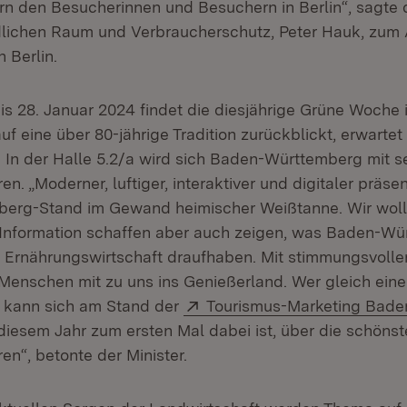
rn den Besucherinnen und Besuchern in Berlin“, sagte d
lichen Raum und Verbraucherschutz, Peter Hauk, zum 
 Berlin.
is 28. Januar 2024 findet die diesjährige Grüne Woche in
uf eine über 80-jährige Tradition zurückblickt, erwartet
r. In der Halle 5.2/a wird sich Baden-Württemberg mit 
en. „Moderner, luftiger, interaktiver und digitaler präsen
erg-Stand im Gewand heimischer Weißtanne. Wir woll
Information schaffen aber auch zeigen, was Baden-Wü
 Ernährungswirtschaft draufhaben. Mit stimmungsvolle
Menschen mit zu uns ins Genießerland. Wer gleich eine
Extern:
 kann sich am Stand der
Tourismus-Marketing Bad
 in neuem Fenster)
n diesem Jahr zum ersten Mal dabei ist, über die schönst
ren“, betonte der Minister.