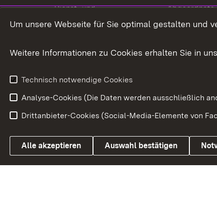
Dienst- und
Abgeordnete
Versorgungsbezüge
Um unsere Webseite für Sie optimal gestalten und v
Bürgerbeauft
Kommunale Verfahren
Petition
Weitere Informationen zu Cookies erhalten Sie in un
Weitere
Volksantrag
Beteiligungsprozesse
Technisch notwendige Cookies
Volksabstim
Analyse-Cookies (Die Daten werden ausschließlich ano
Drittanbieter-Cookies (Social-Media-Elemente von Fac
Link zum Landesportal
Alle akzeptieren
Auswahl bestätigen
Not