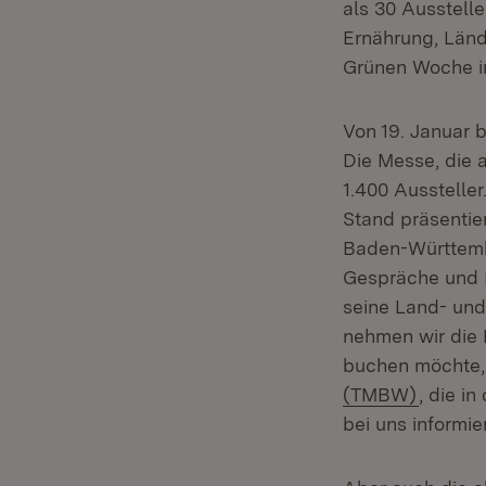
als 30 Ausstelle
Ernährung, Länd
Grünen Woche in
Von 19. Januar b
Die Messe, die a
1.400 Ausstelle
Stand präsentier
Baden-Württemb
Gespräche und 
seine Land- und
nehmen wir die 
buchen möchte,
(Öffnet
(TMBW)
, die i
bei uns informie