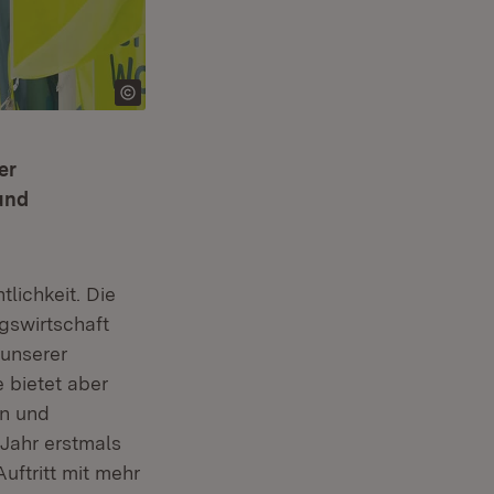
er
und
tlichkeit. Die
ngswirtschaft
 unserer
 bietet aber
en und
 Jahr erstmals
ftritt mit mehr