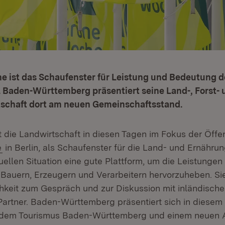
e ist das Schaufenster für Leistung und Bedeutung d
 Baden-Württemberg präsentiert seine Land-, Forst- 
schaft dort am neuen Gemeinschaftsstand.
t die Landwirtschaft in diesen Tagen im Fokus der Öffen
(Öffnet in neuem Fenster)
e
in Berlin, als Schaufenster für die Land- und Ernähru
tuellen Situation eine gute Plattform, um die Leistungen
Bauern, Erzeugern und Verarbeitern hervorzuheben. Sie
hkeit zum Gespräch und zur Diskussion mit inländisch
 Partner. Baden-Württemberg präsentiert sich in diesem
dem Tourismus Baden-Württemberg und einem neuen Au