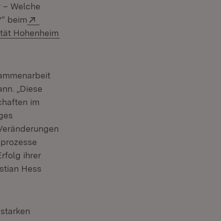
r – Welche
Extern:
?“ beim
(Öffnet in neuem Fenster)
sität Hohenheim
sammenarbeit
ann. „Diese
chaften im
iges
 Veränderungen
sprozesse
rfolg ihrer
astian Hess
 starken