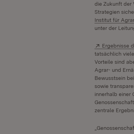
die Zukunft der
Strategien sich
Institut für Agr
unter der Leitung
Extern:
Ergebnisse d
tatsächlich vie
Vorteile sind ab
Agrar- und Ernä
Bewusstsein bei
sowie transpare
innerhalb einer 
Genossenschaft s
zentrale Ergebn
„Genossenschaft