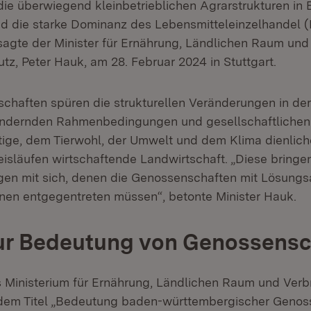
 die überwiegend kleinbetrieblichen Agrarstrukturen in
 die starke Dominanz des Lebensmitteleinzelhandel (
 sagte der Minister für Ernährung, Ländlichen Raum und
tz, Peter Hauk, am 28. Februar 2024 in Stuttgart.
haften spüren die strukturellen Veränderungen in der
 ändernden Rahmenbedingungen und gesellschaftliche
tige, dem Tierwohl, der Umwelt und dem Klima dienlic
eisläufen wirtschaftende Landwirtschaft. „Diese bringe
gen mit sich, denen die Genossenschaften mit Lösung
en entgegentreten müssen“, betonte Minister Hauk.
zur Bedeutung von Genossensc
 Ministerium für Ernährung, Ländlichen Raum und Ver
 dem Titel „Bedeutung baden-württembergischer Genos