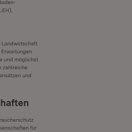
 Baden-
LEH),
 Landwirtschaft
n Erwartungen
he und möglichst
n zahlreiche
sansätzen und
haften
braucherschutz
senschaften für