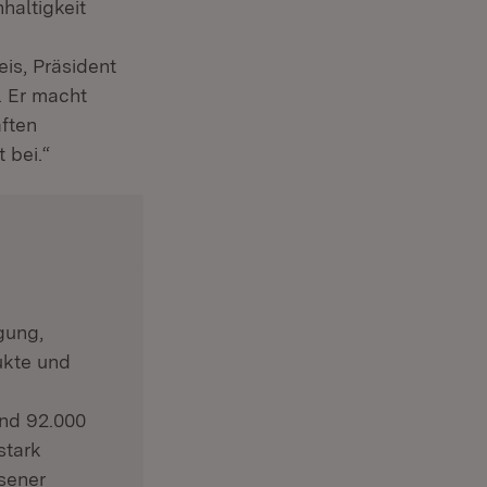
haltigkeit
eis, Präsident
(Öffnet in neuem Fenster)
. Er macht
ften
 bei.“
gung,
ukte und
und 92.000
stark
sener