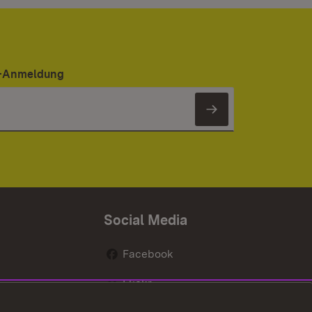
er-Anmeldung
Newsletter 
Social Media
Facebook
Flickr
nen