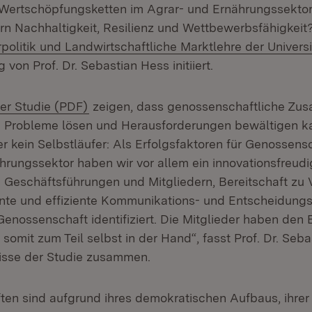
 Wertschöpfungsketten im Agrar- und Ernährungssekto
ern Nachhaltigkeit, Resilienz und Wettbewerbsfähigkeit
arpolitik und Landwirtschaftliche Marktlehre der Univer
 von Prof. Dr. Sebastian Hess initiiert.
(Öffnet in neuem Fenster)
er Studie (PDF)
zeigen, dass genossenschaftliche Zu
le Probleme lösen und Herausforderungen bewältigen k
er kein Selbstläufer: Als Erfolgsfaktoren für Genossens
hrungssektor haben wir vor allem ein innovationsfreud
 Geschäftsführungen und Mitgliedern, Bereitschaft zu
nte und effiziente Kommunikations- und Entscheidung
Genossenschaft identifiziert. Die Mitglieder haben den E
omit zum Teil selbst in der Hand“, fasst Prof. Dr. Seb
isse der Studie zusammen.
en sind aufgrund ihres demokratischen Aufbaus, ihrer