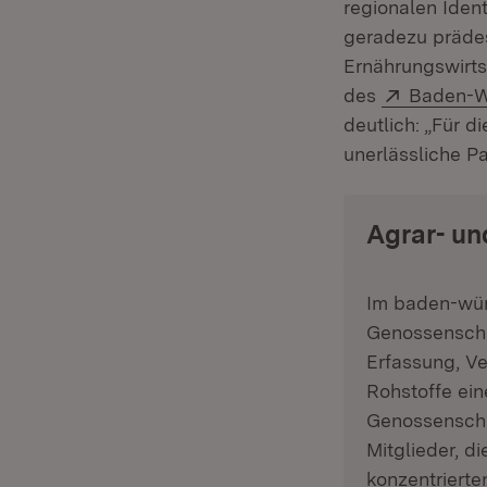
regionalen Ident
geradezu prädes
Ernährungswirtsc
Extern:
des
Baden-W
deutlich: „Für 
unerlässliche Pa
Agrar- un
Im baden-wür
Genossenscha
Erfassung, V
Rohstoffe ein
Genossenscha
Mitglieder, d
konzentrierte