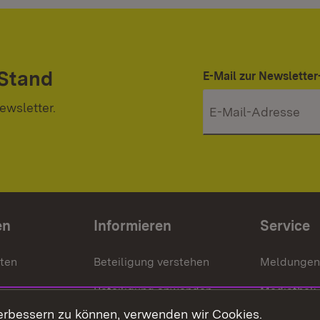
 Stand
E-Mail zur Newslett
ewsletter.
en
Informieren
Service
nten
Beteiligung verstehen
Meldungen
Beteiligung anwenden
Mediathek
erbessern zu können, verwenden wir Cookies.
ragte
Beteiligung stärken
Publikatio