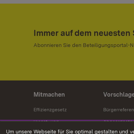
Immer auf dem neuesten
Abonnieren Sie den Beteiligungsportal-N
Mitmachen
Vorschlag
Effizienzgesetz
Bürgerrefere
Dienst- und
Abgeordnete
Versorgungsbezüge
Um unsere Webseite für Sie optimal gestalten und v
Bürgerbeauft