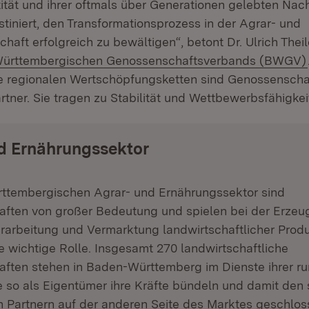
ität und ihrer oftmals über Generationen gelebten Nach
tiniert, den Transformationsprozess in der Agrar- und
haft erfolgreich zu bewältigen“, betont Dr. Ulrich Theil
ürttembergischen Genossenschaftsverbands (BWGV)
die regionalen Wertschöpfungsketten sind Genossenscha
rtner. Sie tragen zu Stabilität und Wettbewerbsfähigkeit
d Ernährungssektor
ttembergischen Agrar- und Ernährungssektor sind
ften von großer Bedeutung und spielen bei der Erzeu
erarbeitung und Vermarktung landwirtschaftlicher Prod
e wichtige Rolle. Insgesamt 270 landwirtschaftliche
ften stehen in Baden-Württemberg im Dienste ihrer r
ie so als Eigentümer ihre Kräfte bündeln und damit den 
n Partnern auf der anderen Seite des Marktes geschlos