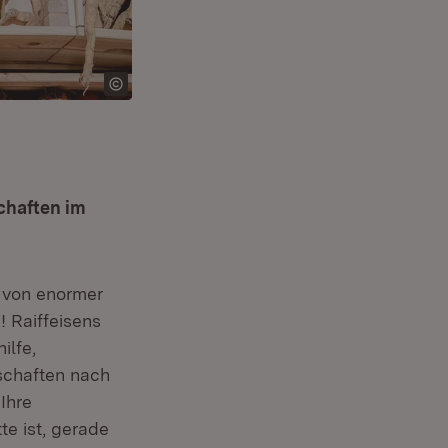
chaften im
d von enormer
 Raiffeisens
ilfe,
schaften nach
Ihre
e ist, gerade