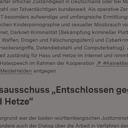
ärter örtlicher Zuständigkeit in Deutschland oder bei 
zahl von Tatverdächtigen bundesweit. Als operative Zen
ZIT besonders aufwendige und umfangreiche Ermittlung
ichen Kinderpornographie und sexueller Missbrauch vo
net, Darknet-Kriminalität (Bekämpfung krimineller Pla
 Waffen, Drogen und Fälschungsgütern) und Cyberkrimi
Hackerangriffe, Datendiebstahl und Computerbetrug).
eit zuständig für Hass und Hetze im Internet und nimm
Extern:
Hatespeech im Rahmen der Kooperation
#KeineMa
Extern:
(Öffnet in neuem Fenster)
MeldeHelden
entgegen
tsausschuss „Entschlossen g
d Hetze“
ergrund war der baden-württembergischen Justizminist
ndere auch der Dialog über die Arbeit in Verfahren de