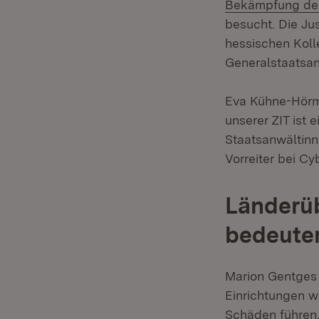
Bekämpfung der 
besucht. Die Jus
hessischen Kolle
Generalstaatsan
Eva Kühne-Hörm
unserer ZIT ist 
Staatsanwältinn
Vorreiter bei C
Länderüb
bedeute
Marion Gentges 
Einrichtungen 
Schäden führen