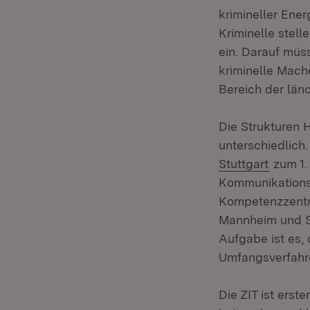
krimineller Ener
Kriminelle stell
ein. Darauf müss
kriminelle Mach
Bereich der län
Die Strukturen 
unterschiedlich
(Öffnet
Stuttgart
zum 1. 
Kommunikationskr
Kompetenzzentru
Mannheim und St
Aufgabe ist es,
Umfangsverfahre
Die ZIT ist ers