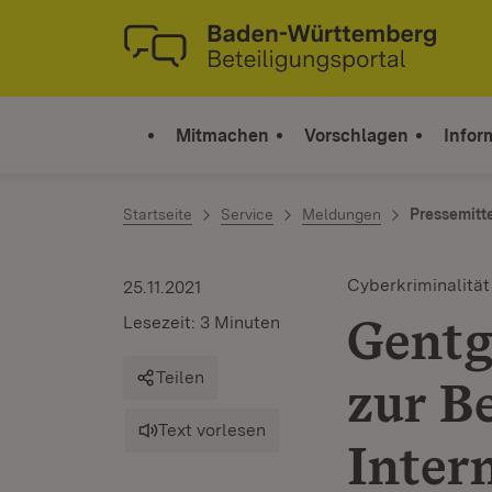
Zum Inhalt springen
Link zur Startseite
Mitmachen
Vorschlagen
Infor
Startseite
Service
Meldungen
Pressemitt
Cyberkriminalität
25.11.2021
Gentg
Lesezeit: 3 Minuten
Teilen
zur B
Text vorlesen
Inter