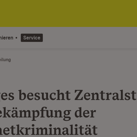
mieren
Service
eilung
es besucht Zentralst
ekämpfung der
netkriminalität