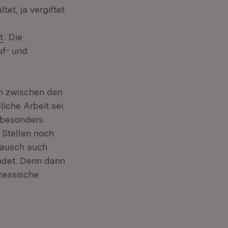
tet, ja vergiftet
t
. Die
uf- und
h zwischen den
iche Arbeit sei.
r besonders
n Stellen noch
tausch auch
ndet. Denn dann
 hessische