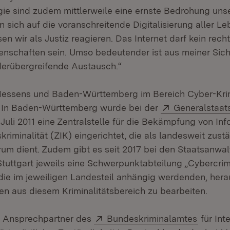
gie sind zudem mittlerweile eine ernste Bedrohung unse
en sich auf die voranschreitende Digitalisierung aller 
en wir als Justiz reagieren. Das Internet darf kein rech
enschaften sein. Umso bedeutender ist aus meiner Sich
derübergreifende Austausch.“
Hessens und Baden-Württemberg im Bereich Cyber-Krim
Extern:
. In Baden-Württemberg wurde bei der
Generalstaat
 in neuem Fenster)
Juli 2011 eine Zentralstelle für die Bekämpfung von In
iminalität (ZIK) eingerichtet, die als landesweit zust
m dient. Zudem gibt es seit 2017 bei den Staatsanwal
uttgart jeweils eine Schwerpunktabteilung „Cybercrim
 die im jeweiligen Landesteil anhängig werdenden, he
n aus diesem Kriminalitätsbereich zu bearbeiten.
Extern:
(Öffnet
ter Ansprechpartner des
Bundeskriminalamtes
für Int