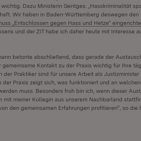
 wichtig. Dazu Ministerin Gentges: „Hasskriminalität spal
chaft. Wir haben in Baden-Württemberg deswegen den
huss „Entschlossen gegen Hass und Hetze“ eingerichte
sens und der ZIT habe ich daher heute mit Interesse a
ann betonte abschließend, dass gerade der Austausc
gemeinsame Kontakt zu der Praxis wichtig für Ihre tägl
 der Praktiker sind für unsere Arbeit als Justizministe
n der Praxis zeigt sich, was funktioniert und an welche
erden muss. Besonders froh bin ich, wenn dieser Aus
mit meiner Kollegin aus unserem Nachbarland stattfi
 von den gemeinsamen Erfahrungen profitieren", so die