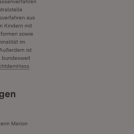
Massenverfahren
tralstelle
sverfahren aus
n Kindern mit
ttformen sowie
nalität im
 Außerdem ist
t bundesweit
(Öffnet in neuem Fenster)
chtdemHass
egen
erin Marion
r