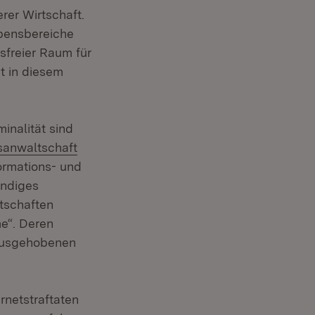
rer Wirtschaft.
Lebensbereiche
tsfreier Raum für
t in diesem
inalität sind
sanwaltschaft
formations- und
ändiges
tschaften
e“. Deren
rausgehobenen
 in neuem Fenster)
ernetstraftaten