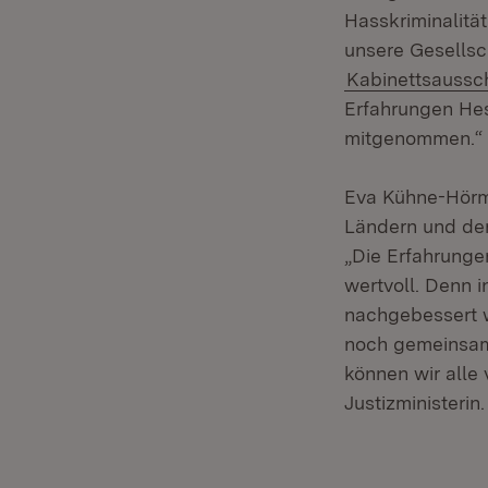
Hasskriminalität
unsere Gesells
Kabinettsaussc
Erfahrungen Hes
mitgenommen.“
Eva Kühne-Hörm
Ländern und der 
„Die Erfahrungen
wertvoll. Denn i
nachgebessert w
noch gemeinsam 
können wir alle
Justizministerin.