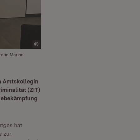
terin Marion
n Amtskollegin
minalität (ZIT)
crimebekämpfung
tges hat
e zur