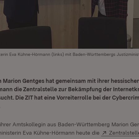
terin Eva Kühne-Hörmann (links) mit Baden-Württembergs Justizminis
in Marion Gentges hat gemeinsam mit ihrer hessische
nn die Zentralstelle zur Bekämpfung der Internetkri
sucht. Die ZIT hat eine Vorreiterrolle bei der Cyber
.
ihrer Amtskollegin aus Baden-Württemberg Marion Gen
Extern:
ministerin Eva Kühne-Hörmann heute die
Zentralstell