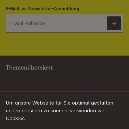
E-Mail zur Newsletter-Anmeldung
News
Themenübersicht
Social Media
Um unsere Webseite für Sie optimal gestalten
und verbessern zu können, verwenden wir
Facebook
Cookies.
Flickr