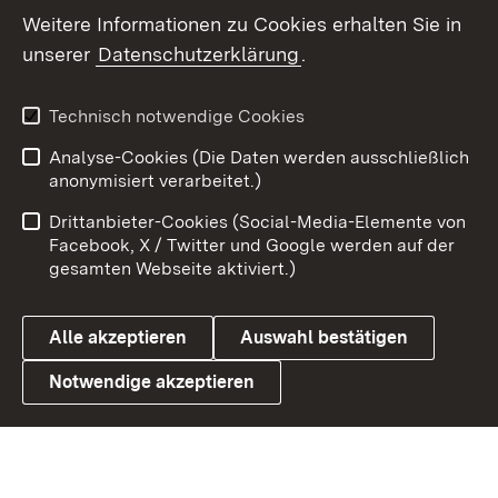
Weitere Informationen zu Cookies erhalten Sie in
X / Twitter
unserer
Datenschutzerklärung
.
Youtube
Technisch notwendige Cookies
Zum 
Analyse-Cookies (Die Daten werden ausschließlich
Impressum
Kontakt
anonymisiert verarbeitet.)
Benutzungshinweise
Netiquette
Drittanbieter-Cookies (Social-Media-Elemente von
Barrierefreiheit
Datenschutz
Facebook, X / Twitter und Google werden auf der
gesamten Webseite aktiviert.)
Cookies
Alle akzeptieren
Auswahl bestätigen
Notwendige akzeptieren
Link zum Landesportal