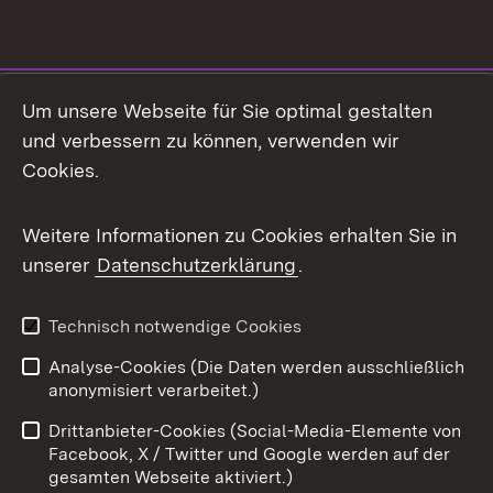
Social Media
Um unsere Webseite für Sie optimal gestalten
und verbessern zu können, verwenden wir
Facebook
Cookies.
Flickr
Weitere Informationen zu Cookies erhalten Sie in
X / Twitter
unserer
Datenschutzerklärung
.
Youtube
Technisch notwendige Cookies
Zum 
Analyse-Cookies (Die Daten werden ausschließlich
Impressum
Kontakt
anonymisiert verarbeitet.)
Benutzungshinweise
Netiquette
Drittanbieter-Cookies (Social-Media-Elemente von
Barrierefreiheit
Datenschutz
Facebook, X / Twitter und Google werden auf der
gesamten Webseite aktiviert.)
Cookies