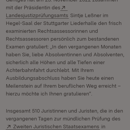
Extern:
mit der Präsidentin des
(Öffnet in neuem Fenster)
Landesjustizprüfungsamts
Sintje Leßner im
Hegel-Saal der Stuttgarter Liederhalle den frisch
examinierten Rechtsassessorinnen und
Rechtsassessoren persönlich zum bestandenen
Examen gratuliert: „In den vergangenen Monaten
haben Sie, liebe Absolventinnen und Absolventen,
sicherlich alle Höhen und alle Tiefen einer
Achterbahnfahrt durchlebt. Mit Ihrem
Ausbildungsabschluss haben Sie heute einen
Meilenstein auf Ihrem beruflichen Weg erreicht –
hierzu möchte ich Ihnen gratulieren“.
Insgesamt 510 Juristinnen und Juristen, die in den
vergangenen Tagen zur mündlichen Prüfung des
Extern:
(Öffnet in n
Zweiten Juristischen Staatsexamens
in