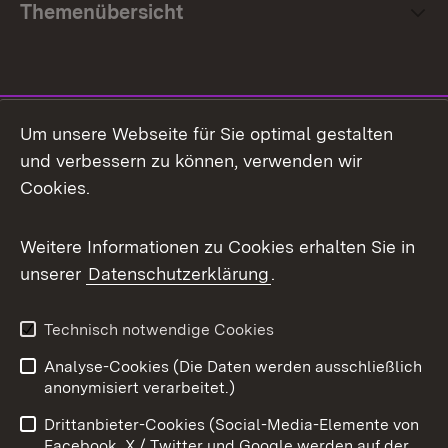
Themenübersicht
Social Media
Um unsere Webseite für Sie optimal gestalten
und verbessern zu können, verwenden wir
Facebook
Cookies.
Flickr
Weitere Informationen zu Cookies erhalten Sie in
X / Twitter
unserer
Datenschutzerklärung
.
Youtube
Technisch notwendige Cookies
Zum 
Analyse-Cookies (Die Daten werden ausschließlich
Impressum
Kontakt
anonymisiert verarbeitet.)
Benutzungshinweise
Netiquette
Drittanbieter-Cookies (Social-Media-Elemente von
Barrierefreiheit
Datenschutz
Facebook, X / Twitter und Google werden auf der