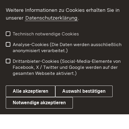
Weitere Informationen zu Cookies erhalten Sie in
X / Twitter
unserer
Datenschutzerklärung
.
Youtube
Technisch notwendige Cookies
Zum 
Analyse-Cookies (Die Daten werden ausschließlich
Impressum
Kontakt
anonymisiert verarbeitet.)
Benutzungshinweise
Netiquette
Drittanbieter-Cookies (Social-Media-Elemente von
Barrierefreiheit
Datenschutz
Facebook, X / Twitter und Google werden auf der
gesamten Webseite aktiviert.)
Cookies
Alle akzeptieren
Auswahl bestätigen
Notwendige akzeptieren
Link zum Landesportal