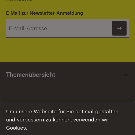
E-Mail zur Newsletter-Anmeldung
News
Themenübersicht
Social Media
Um unsere Webseite für Sie optimal gestalten
und verbessern zu können, verwenden wir
Facebook
Cookies.
Flickr