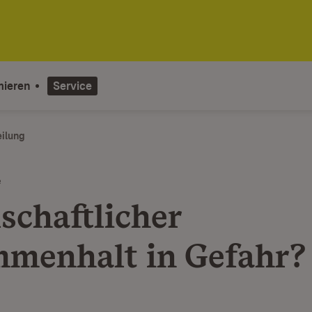
mieren
Service
eilung
e
schaftlicher
menhalt in Gefahr?