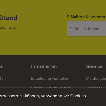
 Stand
E-Mail zur Newslett
ewsletter.
en
Informieren
Service
nten
Beteiligung verstehen
Meldungen
Beteiligung anwenden
Mediathek
erbessern zu können, verwenden wir Cookies.
ragte
Beteiligung stärken
Publikatio