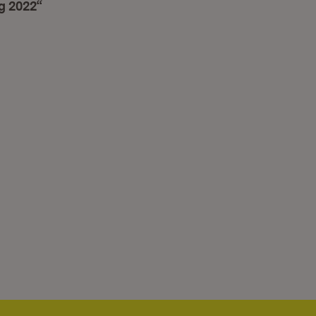
g 2022“
(Öffnet in neuem Fenster)