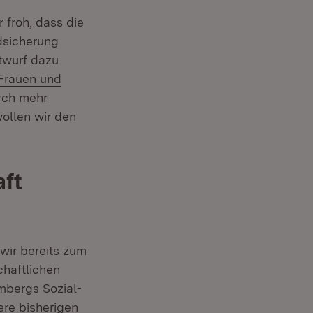
 froh, dass die
dsicherung
ntwurf dazu
 Frauen und
rch mehr
ollen wir den
aft
wir bereits zum
chaftlichen
mbergs Sozial-
ere bisherigen