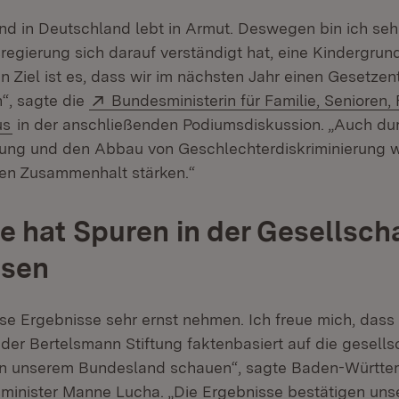
nd in Deutschland lebt in Armut. Deswegen bin ich sehr
regierung sich darauf verständigt hat, eine Kindergrun
n Ziel ist es, dass wir im nächsten Jahr einen Gesetze
Extern:
“, sagte die
Bundesministerin für Familie, Senioren,
(Öffnet in neuem Fenster)
us
in der anschließenden Podiumsdiskussion. „Auch du
ung und den Abbau von Geschlechterdiskriminierung w
hen Zusammenhalt stärken.“
 hat Spuren in der Gesellsch
ssen
se Ergebnisse sehr ernst nehmen. Ich freue mich, dass 
der Bertelsmann Stiftung faktenbasiert auf die gesells
in unserem Bundesland schauen“, sagte Baden-Württe
sminister Manne Lucha. „Die Ergebnisse bestätigen uns