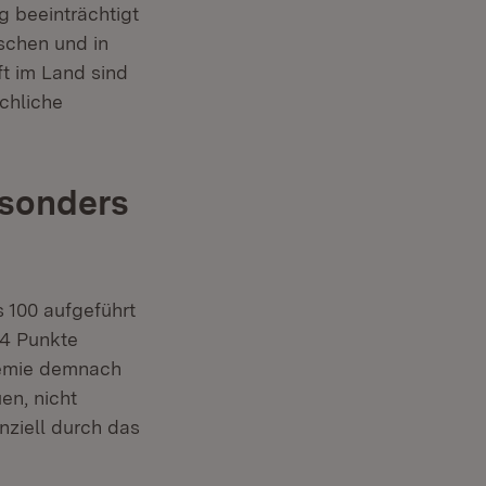
 beeinträchtigt
schen und in
aft im Land sind
chliche
esonders
s 100 aufgeführt
54 Punkte
demie demnach
en, nicht
ziell durch das