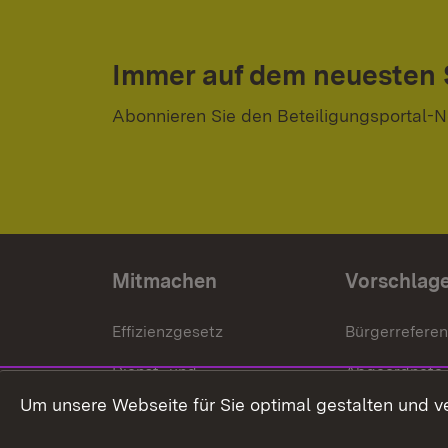
Immer auf dem neuesten
Abonnieren Sie den Beteiligungsportal-N
Mitmachen
Vorschlag
Effizienzgesetz
Bürgerrefere
Dienst- und
Abgeordnete
Versorgungsbezüge
Um unsere Webseite für Sie optimal gestalten und v
Bürgerbeauft
Kommunale Verfahren