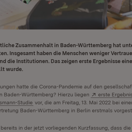
ftliche Zusammenhalt in Baden-Württemberg hat unte
ten. Insgesamt haben die Menschen weniger Vertrauen
 die Institutionen. Das zeigen erste Ergebnisse einer
llt wurde.
ungen hatte die Corona-Pandemie auf den gesellschaf
Extern:
n Baden-Württemberg? Hierzu liegen
erste Ergebni
(Öffnet in neuem Fenster)
lsmann-Studie
vor, die am Freitag, 13. Mai 2022 bei ein
rtretung Baden-Württemberg in Berlin erstmals vorgest
 bereits in der jetzt vorliegenden Kurzfassung, dass di