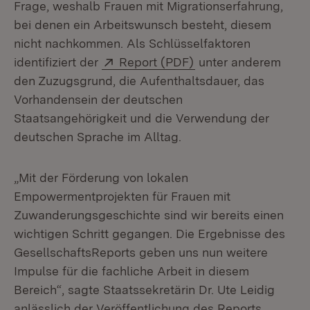
Frage, weshalb Frauen mit Migrationserfahrung,
bei denen ein Arbeitswunsch besteht, diesem
nicht nachkommen. Als Schlüsselfaktoren
Extern:
(Öffnet in neuem Fe
identifiziert der
Report (PDF)
unter anderem
den Zuzugsgrund, die Aufenthaltsdauer, das
Vorhandensein der deutschen
Staatsangehörigkeit und die Verwendung der
deutschen Sprache im Alltag.
„Mit der Förderung von lokalen
Empowermentprojekten für Frauen mit
Zuwanderungsgeschichte sind wir bereits einen
wichtigen Schritt gegangen. Die Ergebnisse des
GesellschaftsReports geben uns nun weitere
Impulse für die fachliche Arbeit in diesem
Bereich“, sagte Staatssekretärin Dr. Ute Leidig
anlässlich der Veröffentlichung des Reports.