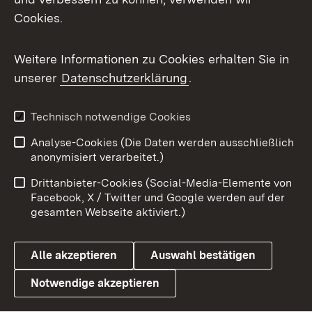
Cookies.
Flickr
Weitere Informationen zu Cookies erhalten Sie in
X / Twitter
unserer
Datenschutzerklärung
.
Youtube
Technisch notwendige Cookies
Zum 
Analyse-Cookies (Die Daten werden ausschließlich
Impressum
Kontakt
anonymisiert verarbeitet.)
Benutzungshinweise
Netiquette
Drittanbieter-Cookies (Social-Media-Elemente von
Barrierefreiheit
Datenschutz
Facebook, X / Twitter und Google werden auf der
gesamten Webseite aktiviert.)
Cookies
Alle akzeptieren
Auswahl bestätigen
Notwendige akzeptieren
Link zum Landesportal