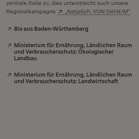
zentrale Rolle zu, dies unterstreicht auch unsere
Extern:
(Öf
Regionalkampagne
„Natürlich. VON DAHEIM“
.
Extern:
Bio aus Baden-Württemberg
(Öffnet in neuem F
Extern:
Ministerium für Ernährung, Ländlichen Raum
und Verbraucherschutz: Ökologischer
Landbau
(Öffnet in neuem Fenster)
Extern:
Ministerium für Ernährung, Ländlichen Raum
und Verbraucherschutz: Landwirtschaft
(Öffnet