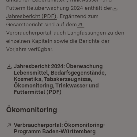
Downl
Futtermittelüberwachung 2024 enthält der
(Öffnet in neuem Fenster)
Jahresbericht (PDF)
. Ergänzend zum
Extern:
Gesamtbericht sind auf dem
(Öffnet in neuem Fenster)
Verbraucherportal
auch Langfassungen zu den
einzelnen Kapiteln sowie die Berichte der
Vorjahre verfügbar.
Download:
Jahresbericht 2024: Überwachung
Lebensmittel, Bedarfsgegenstände,
Kosmetika, Tabakerzeugnisse,
Ökomonitoring, Trinkwasser und
Futtermittel (PDF)
(Öffnet in neuem Fenster)
Ökomonitoring
Extern:
Verbraucherportal: Ökomonitoring-
Programm Baden-Württemberg
(Öffnet in neue