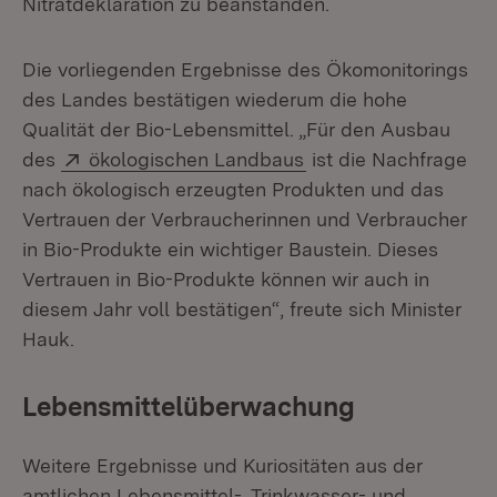
Nitratdeklaration zu beanstanden.
Die vorliegenden Ergebnisse des Ökomonitorings
des Landes bestätigen wiederum die hohe
Qualität der Bio-Lebensmittel. „Für den Ausbau
Extern:
(Öffnet in neuem Fen
des
ökologischen Landbaus
ist die Nachfrage
nach ökologisch erzeugten Produkten und das
Vertrauen der Verbraucherinnen und Verbraucher
in Bio-Produkte ein wichtiger Baustein. Dieses
Vertrauen in Bio-Produkte können wir auch in
diesem Jahr voll bestätigen“, freute sich Minister
Hauk.
Lebensmittelüberwachung
Weitere Ergebnisse und Kuriositäten aus der
amtlichen Lebensmittel-, Trinkwasser- und