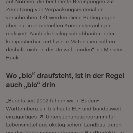
auf Normen, die bestimmte Bedingungen zur
Zersetzung von Verpackungsmaterialien
vorschreiben. Oft werden diese Bedingungen
aber nur in industriellen Kompostieranlagen
realisiert. Auch als biologisch abbaubar oder
kompostierbar zertifizierte Materialien sollten
deshalb nicht in der Umwelt landen“, so Minister
Hauk.
Wo „bio“ draufsteht, ist in der Regel
auch „bio“ drin
„Bereits seit 2002 führen wir in Baden-
Württemberg ein bis heute EU- und bundesweit
Extern:
einzigartiges
Untersuchungsprogramm für
(Öffnet in 
Lebensmittel aus ökologischem Landbau
durch,
um das Verbrauchervertrauen in Bio-Produkte zu