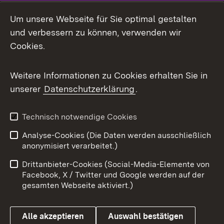
Social Media
Um unsere Webseite für Sie optimal gestalten
und verbessern zu können, verwenden wir
Facebook
Cookies.
Flickr
Weitere Informationen zu Cookies erhalten Sie in
X / Twitter
unserer
Datenschutzerklärung
.
Youtube
Technisch notwendige Cookies
Zum 
Analyse-Cookies (Die Daten werden ausschließlich
Impressum
Kontakt
anonymisiert verarbeitet.)
Benutzungshinweise
Netiquette
Drittanbieter-Cookies (Social-Media-Elemente von
Barrierefreiheit
Datenschutz
Facebook, X / Twitter und Google werden auf der
gesamten Webseite aktiviert.)
Cookies
Alle akzeptieren
Auswahl bestätigen