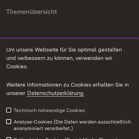
Themenübersicht
Social Media
Um unsere Webseite für Sie optimal gestalten
und verbessern zu können, verwenden wir
Facebook
Cookies.
Flickr
Weitere Informationen zu Cookies erhalten Sie in
X / Twitter
unserer
Datenschutzerklärung
.
Youtube
Technisch notwendige Cookies
Zum 
Analyse-Cookies (Die Daten werden ausschließlich
Impressum
Kontakt
anonymisiert verarbeitet.)
Benutzungshinweise
Netiquette