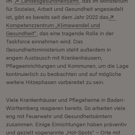
Im
Landesgesundheitsamt
, das im Ministerium
für Soziales, Arbeit und Gesundheit angesiedelt
Extern:
ist, gibt es bereits seit dem Jahr 2022 das
Kompetenzzentrum „Klimawandel und
(Öffnet in neuem Fenster)
Gesundheit“
, das eine tragende Rolle in der
Taskforce einnehmen wird. Das
Gesundheitsministerium steht außerdem in
engem Austausch mit Krankenhäusern,
Pflegeeinrichtungen und Kommunen, um die Lage
kontinuierlich zu beobachten und auf mögliche
weitere Hitzephasen vorbereitet zu sein.
Viele Krankenhäuser und Pflegeheime in Baden-
Württemberg reagieren bereits. So arbeiten viele
eng mit Feuerwehr und Gesundheitsämtern
zusammen. Einige Einrichtungen haben präventiv
und gezielt sogenannte „Hot-Spots“ – Orte mit