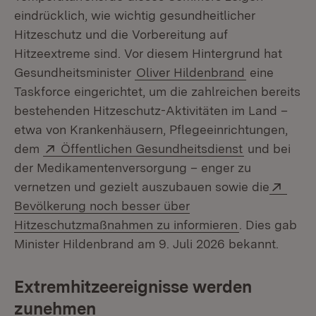
eindrücklich, wie wichtig gesundheitlicher
Hitzeschutz und die Vorbereitung auf
Hitzeextreme sind. Vor diesem Hintergrund hat
Gesundheitsminister
Oliver Hildenbrand
eine
Taskforce eingerichtet, um die zahlreichen bereits
bestehenden Hitzeschutz-Aktivitäten im Land –
etwa von Krankenhäusern, Pflegeeinrichtungen,
Extern:
(Öffnet in n
dem
Öffentlichen Gesundheitsdienst
und bei
der Medikamentenversorgung – enger zu
Exter
vernetzen und gezielt auszubauen sowie die
Bevölkerung noch besser über
(Öffnet in ne
Hitzeschutzmaßnahmen zu informieren
. Dies gab
Minister Hildenbrand am 9. Juli 2026 bekannt.
Extremhitzeereignisse werden
zunehmen