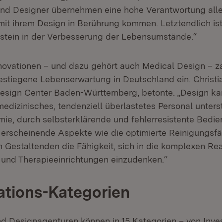
und Designer übernehmen eine hohe Verantwortung al
mit ihrem Design in Berührung kommen. Letztendlich is
stein in der Verbesserung der Lebensumstände.“
novationen – und dazu gehört auch Medical Design – z
estiegene Lebenserwartung in Deutschland ein. Christi
Design Center Baden-Württemberg, betonte. „Design ka
medizinisches, tendenziell überlastetes Personal unters
ie, durch selbsterklärende und fehlerresistente Bedie
 erscheinende Aspekte wie die optimierte Reinigungsfä
 Gestaltenden die Fähigkeit, sich in die komplexen Rea
n und Therapieeinrichtungen einzudenken.“
ations-Kategorien
 Designagenturen können in 15 Kategorien – von Inves