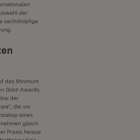
ter)
ernationalen
Auswahl der
ne sechsköpfige
rung.
ten
auf das Minimum
ben Gold-Awards,
rei der
re“, die vor
toskop eines
ernehmen gleich
er Praxis heraus