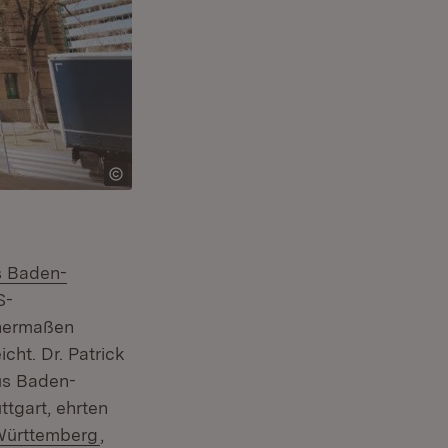
s Baden-
S-
chermaßen
enster)
icht. Dr. Patrick
mus Baden-
tgart, ehrten
(Öffnet in neuem Fenster)
Württemberg
,