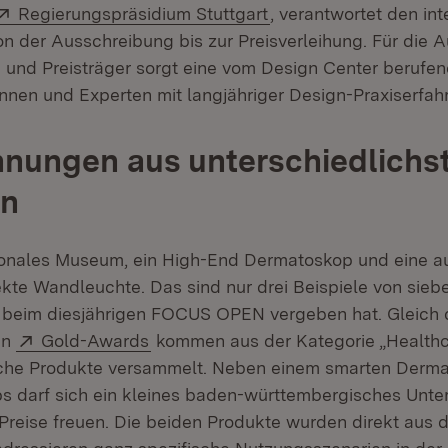
Extern:
(Öffnet in neuem Fens
Regierungspräsidium Stuttgart
, verantwortet den int
on der Ausschreibung bis zur Preisverleihung. Für die 
n und Preisträger sorgt eine vom Design Center berufe
innen und Experten mit langjähriger Design-Praxiserfah
nungen aus unterschiedlichs
en
gionales Museum, ein High-End Dermatoskop und eine 
fekte Wandleuchte. Das sind nur drei Beispiele von sie
y beim diesjährigen FOCUS OPEN vergeben hat. Gleich d
Extern:
(Öffnet in neuem Fenster)
en
Gold-Awards
kommen aus der Kategorie „Healthca
sche Produkte versammelt. Neben einem smarten Derma
ups darf sich ein kleines baden-württembergisches Unt
Preise freuen. Die beiden Produkte wurden direkt aus d