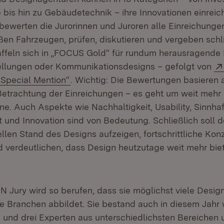
bis hin zu Gebäudetechnik – ihre Innovationen einreic
bewerten die Jurorinnen und Juroren alle Einreichungen
oßen Fahrzeugen, prüfen, diskutieren und vergeben schli
taffeln sich in „FOCUS Gold“ für rundum herausragende
ellungen oder Kommunikationsdesigns – gefolgt von
(Öffnet in neuem Fenster)
Special Mention“
. Wichtig: Die Bewertungen basieren a
Betrachtung der Einreichungen – es geht um weit mehr 
e. Auch Aspekte wie Nachhaltigkeit, Usability, Sinnhaft
t und Innovation sind von Bedeutung. Schließlich soll
len Stand des Designs aufzeigen, fortschrittliche Kon
d verdeutlichen, dass Design heutzutage weit mehr bie
Jury wird so berufen, dass sie möglichst viele Desi
 Branchen abbildet. Sie bestand auch in diesem Jahr 
n und drei Experten aus unterschiedlichsten Bereichen 