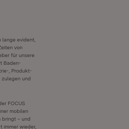
 lange evident,
Zeiten von
ber für unsere
ft Baden-
rie-, Produkt-
, zulegen und
t der FOCUS
ffnet in neuem Fenster)
einer mobilen
 bringt – und
t immer wieder,