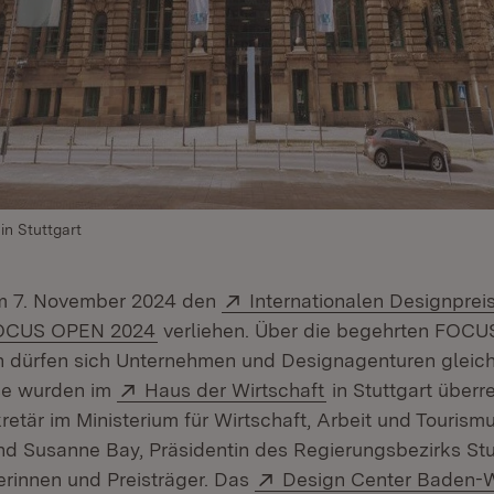
in Stuttgart
Extern:
m 7. November 2024 den
Internationalen Designprei
(Öffnet in neuem Fenster)
OCUS OPEN 2024
verliehen. Über die begehrten FOCU
 dürfen sich Unternehmen und Designagenturen glei
Extern:
(Öffnet in neuem F
ise wurden im
Haus der Wirtschaft
in Stuttgart überre
retär im Ministerium für Wirtschaft, Arbeit und Touris
d Susanne Bay, Präsidentin des Regierungsbezirks Stut
Extern:
erinnen und Preisträger. Das
Design Center Baden-