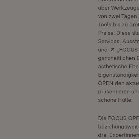
über Werkzeuge 
von zwei Tagen 
Tools bis zu gr
Preise. Diese s
Services, Ausst
Extern:
und
„FOCUS 
ganzheitlichen 
ästhetische Eben
Eigenständigkei
OPEN den aktuel
präsentieren un
schöne Hülle.
Die FOCUS OPEN 
beziehungsweise
drei Expertinne