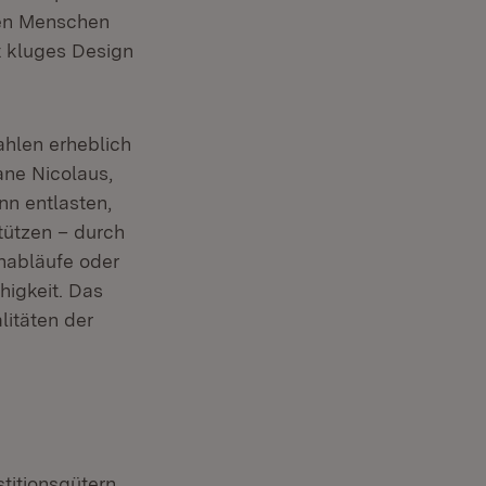
len Menschen
t kluges Design
ahlen erheblich
ane Nicolaus,
nn entlasten,
tützen – durch
nabläufe oder
higkeit. Das
litäten der
titionsgütern