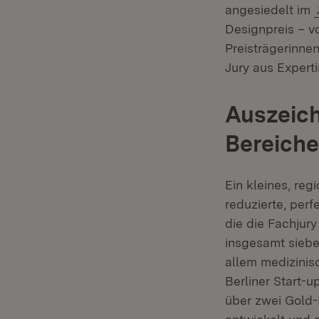
angesiedelt im
Designpreis – v
Preisträgerinne
Jury aus Expert
Auszeich
Bereich
Ein kleines, re
reduzierte, per
die die Fachjur
insgesamt sieb
allem medizini
Berliner Start-
über zwei Gold-