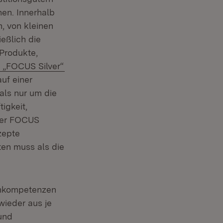
hen. Innerhalb
, von kleinen
eßlich die
 Produkte,
Extern:
(Öffnet in neuem Fenster)
„FOCUS Silver“
uf einer
als nur um die
igkeit,
 der FOCUS
zepte
ten muss als die
gnkompetenzen
wieder aus je
und