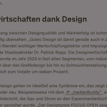
n.
irtschaften dank Design
g zwischen Designqualität und Markterfolg ist schon
fig übersehen. „Gutes Design ist damit gerade auch in 
m Wandel wichtiger Wertschöpfungsfaktor und Impulsge
gte Staatssekretär Dr. Patrick Rapp. Die Designwirtscha
nnte im Jahr 2023 in fast allen Segmenten, vom Indust
über das Grafikdesign bis hin zu Schmuckherstellung
ich zum Vorjahr um sieben Prozent.
Design gehen im Idealfall eine Symbiose ein, das zeig
Extern:
(Ö
der neu. Beispielsweise mit dem
„medienBuddy“
, 
Unterricht, die Gas und Strom an den Experimentiertisch
ar gestaltet wurde. „Der Designpreis FOCUS OPEN zeig