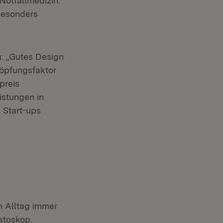
Notfallmedizin.
besonders
g: „Gutes Design
höpfungsfaktor
preis
istungen in
 Start-ups
n Alltag immer
atoskop.