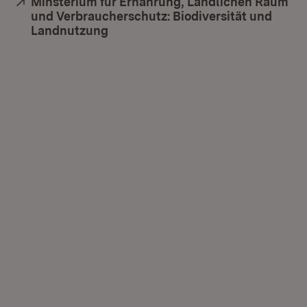
Extern:
Minsterium für Ernährung, Ländlichen Raum
und Verbraucherschutz: Biodiversität und
Landnutzung
(Öffnet in neuem Fenster)