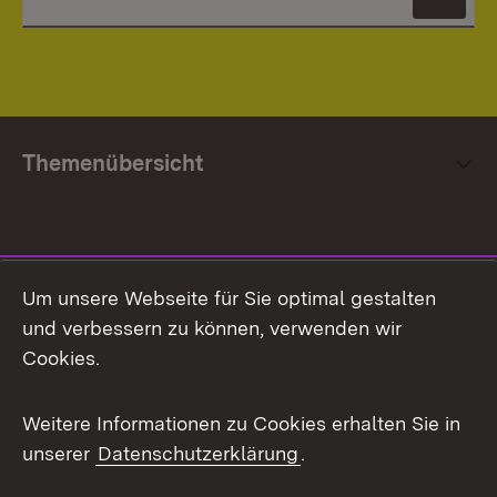
News
Themenübersicht
Social Media
Um unsere Webseite für Sie optimal gestalten
und verbessern zu können, verwenden wir
Facebook
Cookies.
Flickr
Weitere Informationen zu Cookies erhalten Sie in
X / Twitter
unserer
Datenschutzerklärung
.
Youtube