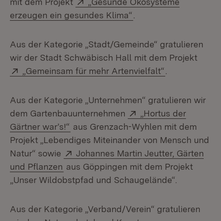
Extern:
mit dem Projekt
„Gesunde Ökosysteme
(Öffnet in neuem Fens
erzeugen ein gesundes Klima“
.
Aus der Kategorie „Stadt/Gemeinde“ gratulieren
wir der Stadt Schwäbisch Hall mit dem Projekt
Extern:
(Öffnet in ne
„Gemeinsam für mehr Artenvielfalt“
.
Aus der Kategorie „Unternehmen“ gratulieren wir
Extern:
dem Gartenbauunternehmen
„Hortus der
(Öffnet in neuem Fenster)
Gärtner war’s!“
aus Grenzach-Wyhlen mit dem
Projekt „Lebendiges Miteinander von Mensch und
Extern:
Natur“ sowie
Johannes Martin Jeutter, Gärten
(Öffnet in neuem Fenster)
und Pflanzen
aus Göppingen mit dem Projekt
„Unser Wildobstpfad und Schaugelände“.
Aus der Kategorie „Verband/Verein“ gratulieren