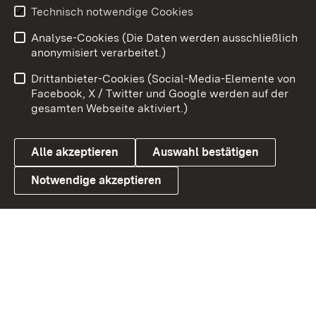
Technisch notwendige Cookies
Zum 
Analyse-Cookies (Die Daten werden ausschließlich
Impressum
Kontakt
anonymisiert verarbeitet.)
Benutzungshinweise
Netiquette
Drittanbieter-Cookies (Social-Media-Elemente von
Barrierefreiheit
Datenschutz
Facebook, X / Twitter und Google werden auf der
gesamten Webseite aktiviert.)
Cookies
Alle akzeptieren
Auswahl bestätigen
Notwendige akzeptieren
Link zum Landesportal