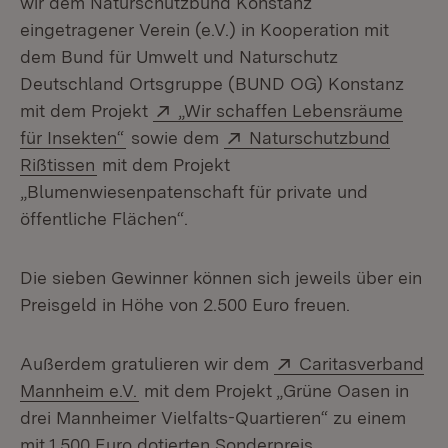
wir dem Naturschutzbund Konstanz
eingetragener Verein (e.V.) in Kooperation mit
dem Bund für Umwelt und Naturschutz
Deutschland Ortsgruppe (BUND OG) Konstanz
Extern:
mit dem Projekt
„Wir schaffen Lebensräume
(Öffnet in neuem Fenster)
Extern:
für Insekten“
sowie dem
Naturschutzbund
(Öffnet in neuem Fenster)
Rißtissen
mit dem Projekt
„Blumenwiesenpatenschaft für private und
öffentliche Flächen“.
Die sieben Gewinner können sich jeweils über ein
Preisgeld in Höhe von 2.500 Euro freuen.
Extern:
Außerdem gratulieren wir dem
Caritasverband
(Öffnet in neuem Fenster)
Mannheim e.V.
mit dem Projekt „Grüne Oasen in
drei Mannheimer Vielfalts-Quartieren“ zu einem
mit 1.500 Euro dotierten Sonderpreis.