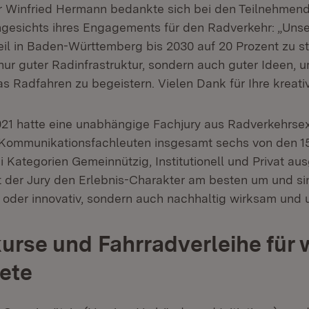
r Winfried Hermann bedankte sich bei den Teilnehmen
esichts ihres Engagements für den Radverkehr: „Unser 
il in Baden-Württemberg bis 2030 auf 20 Prozent zu st
 nur guter Radinfrastruktur, sondern auch guter Ideen, 
s Radfahren zu begeistern. Vielen Dank für Ihre kreati
1 hatte eine unabhängige Fachjury aus Radverkehrsex
Kommunikationsfachleuten insgesamt sechs von den 15
i Kategorien Gemeinnützig, Institutionell und Privat au
t der Jury den Erlebnis-Charakter am besten um und s
iv oder innovativ, sondern auch nachhaltig wirksam und
urse und Fahrradverleihe für 
ete