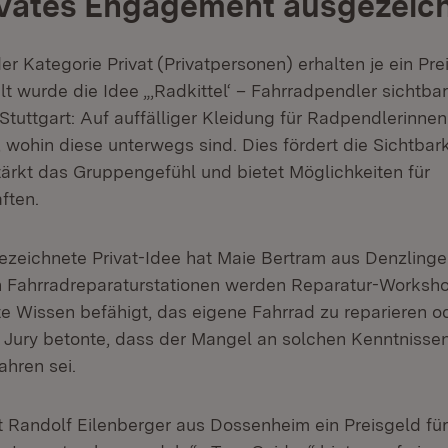
ivates Engagement ausgezeic
er Kategorie Privat
(Privatpersonen) erhalten je ein Pr
t wurde die Idee „‚Radkittel‘ – Fahrradpendler sichtb
Stuttgart: Auf auffälliger Kleidung für Radpendlerinne
 wohin diese unterwegs sind. Dies fördert die Sichtbark
ärkt das Gruppengefühl und bietet Möglichkeiten für
ften.
ezeichnete Privat-Idee hat Maie Bertram aus Denzlingen
 Fahrradreparaturstationen werden Reparatur-Worksh
te Wissen befähigt, das eigene Fahrrad zu reparieren o
Jury betonte, dass der Mangel an solchen Kenntnissen
ahren sei.
lt Randolf Eilenberger aus Dossenheim ein Preisgeld für