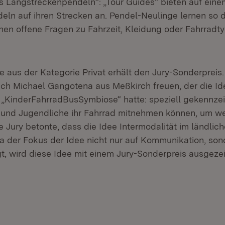
rs Langstreckenpendeln“: „Tour Guides“ bieten auf einem
deln auf ihren Strecken an. Pendel-Neulinge lernen so 
en offene Fragen zu Fahrzeit, Kleidung oder Fahrradt
e aus der Kategorie Privat erhält den Jury-Sonderpreis
sich Michael Gangotena aus Meßkirch freuen, der die Id
r „KinderFahrradBusSymbiose“ hatte: speziell gekennze
 und Jugendliche ihr Fahrrad mitnehmen können, um w
e Jury betonte, dass die Idee Intermodalität im ländli
 der Fokus der Idee nicht nur auf Kommunikation, son
egt, wird diese Idee mit einem Jury-Sonderpreis ausgeze