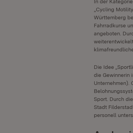
In der Kategori
„Cycling Motilit
Württemberg ber
Fahrradkurse un
angeboten. Durc
weiterentwickel
klimafreundlich
Die Idee „Sportl
die Gewinnerin i
Unternehmen). G
Belohnungssyst
Sport. Durch di
Stadt Fildersta
personell unters