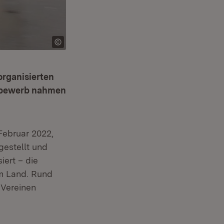
organisierten
tbewerb nahmen
Februar 2022,
estellt und
iert – die
m Land. Rund
 Vereinen