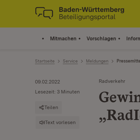
Zum Inhalt springen
Link zur Startseite
Mitmachen
Vorschlagen
Infor
Startseite
Service
Meldungen
Pressemitt
Radverkehr
09.02.2022
Gewin
Lesezeit: 3 Minuten
Teilen
„RadI
Text vorlesen