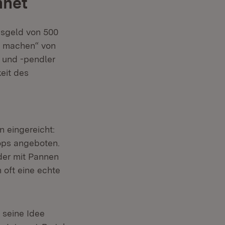
hnet
eisgeld von 500
ar machen“ von
n und -pendler
eit des
 eingereicht:
ops angeboten.
der mit Pannen
 oft eine echte
 seine Idee