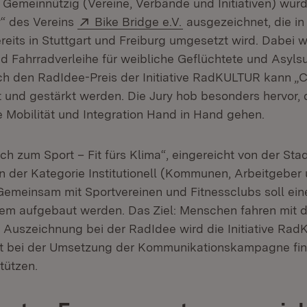
e Gemeinnützig (Vereine, Verbände und Initiativen) wurd
Extern:
(Öffnet in neuem Fens
y“ des Vereins
Bike Bridge e.V.
ausgezeichnet, die i
eits in Stuttgart und Freiburg umgesetzt wird. Dabei 
d Fahrradverleihe für weibliche Geflüchtete und Asyl
h den RadIdee-Preis der Initiative RadKULTUR kann „Cy
t und gestärkt werden. Die Jury hob besonders hervor, 
e Mobilität und Integration Hand in Hand gehen.
ich zum Sport – Fit fürs Klima“, eingereicht von der Stadt
n der Kategorie Institutionell
(
Kommunen, Arbeitgeber 
emeinsam mit Sportvereinen und Fitnessclubs soll ei
em aufgebaut werden. Das Ziel: Menschen fahren mit
e Auszeichnung bei der RadIdee wird die Initiative Rad
dt bei der Umsetzung der Kommunikationskampagne fin
tützen.