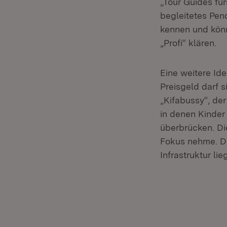
„Tour Guides fü
begleitetes Pen
kennen und könn
„Profi“ klären.
Eine weitere Ide
Preisgeld darf 
„Kifabussy“, de
in denen Kinder
überbrücken. Di
Fokus nehme. Da
Infrastruktur li