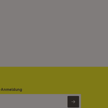
er-Anmeldung
Newsletter 