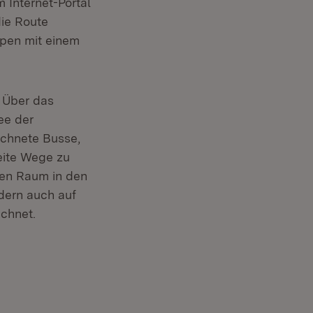
 Internet-Portal
die Route
ypen mit einem
. Über das
ee der
ichnete Busse,
eite Wege zu
chen Raum in den
dern auch auf
ichnet.