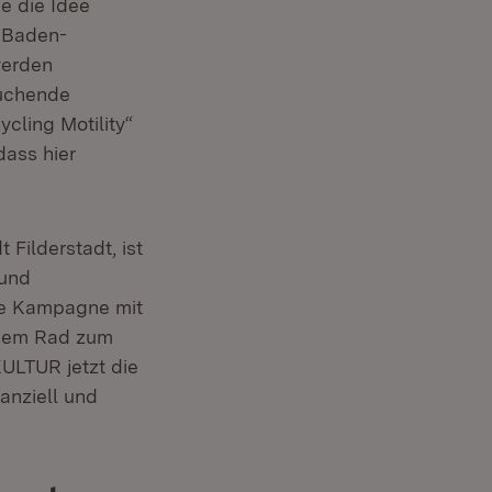
e die Idee
ter)
n Baden-
werden
suchende
cling Motility“
dass hier
 Filderstadt, ist
und
ne Kampagne mit
 dem Rad zum
KULTUR jetzt die
anziell und