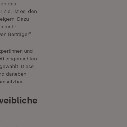
den des
Ziel ist es, den
eigern. Dazu
um mehr
ven Beiträge!“
pertinnen und -
0 eingereichten
sgewählt. Diese
ind daneben
 umsetzbar.
weibliche