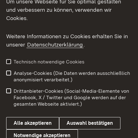
Um unsere Webseite für Sie optimal gestalten
und verbessern zu können, verwenden wir
Facebook
Cookies.
Flickr
Weitere Informationen zu Cookies erhalten Sie in
X / Twitter
unserer
Datenschutzerklärung
.
Youtube
Technisch notwendige Cookies
Zum 
Analyse-Cookies (Die Daten werden ausschließlich
Impressum
Kontakt
anonymisiert verarbeitet.)
Benutzungshinweise
Netiquette
Drittanbieter-Cookies (Social-Media-Elemente von
Barrierefreiheit
Datenschutz
Facebook, X / Twitter und Google werden auf der
gesamten Webseite aktiviert.)
Cookies
Alle akzeptieren
Auswahl bestätigen
Notwendige akzeptieren