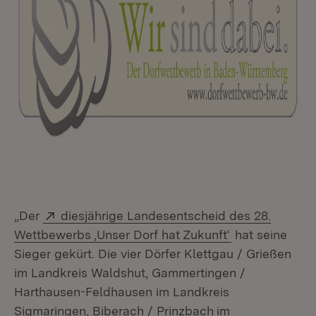
Extern:
„Der
diesjährige Landesentscheid des 28.
(Öffnet in neu
Wettbewerbs ,Unser Dorf hat Zukunft‘
hat seine
Sieger gekürt. Die vier Dörfer Klettgau / Grießen
im Landkreis Waldshut, Gammertingen /
Harthausen-Feldhausen im Landkreis
Sigmaringen, Biberach / Prinzbach
im