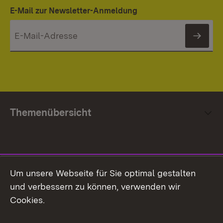
E-Mail zur Newsletter-Anmeldung
News
Themenübersicht
Social Media
Um unsere Webseite für Sie optimal gestalten
und verbessern zu können, verwenden wir
Facebook
Cookies.
Flickr