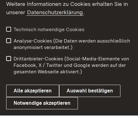
Weitere Informationen zu Cookies erhalten Sie in
X / Twitter
unserer
Datenschutzerklärung
.
Youtube
Technisch notwendige Cookies
Zum 
Analyse-Cookies (Die Daten werden ausschließlich
Impressum
Kontakt
anonymisiert verarbeitet.)
Benutzungshinweise
Netiquette
Drittanbieter-Cookies (Social-Media-Elemente von
Barrierefreiheit
Datenschutz
Facebook, X / Twitter und Google werden auf der
gesamten Webseite aktiviert.)
Cookies
Alle akzeptieren
Auswahl bestätigen
Notwendige akzeptieren
Link zum Landesportal