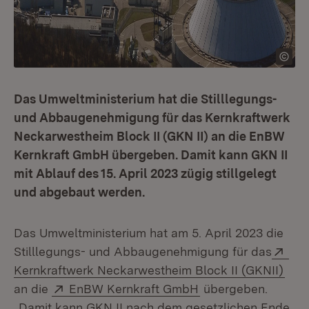
Das Umweltministerium hat die Stilllegungs-
und Abbaugenehmigung für das Kernkraftwerk
Neckarwestheim Block II (GKN II) an die EnBW
Kernkraft GmbH übergeben. Damit kann GKN II
mit Ablauf des 15. April 2023 zügig stillgelegt
und abgebaut werden.
Das Umweltministerium hat am 5. April 2023 die
Ext
Stilllegungs- und Abbaugenehmigung für das
(Öff
Kernkraftwerk Neckarwestheim Block II (GKNII)
Extern:
(Öffnet in neuem Fe
an die
EnBW Kernkraft GmbH
übergeben.
„Damit kann GKN II nach dem gesetzlichen Ende