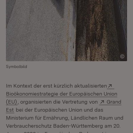
Symbolbild
Extern:
Im Kontext der erst kürzlich aktualisierten
Bioökonomiestrategie der Europäischen Union
(Öffnet in neuem Fenster)
Extern:
(EU)
, organisierten die Vertretung von
Grand
(Öffnet in neuem Fenster)
Est
bei der Europäischen Union und das
Ministerium für Ernährung, Ländlichen Raum und
Verbraucherschutz Baden-Württemberg am 20.