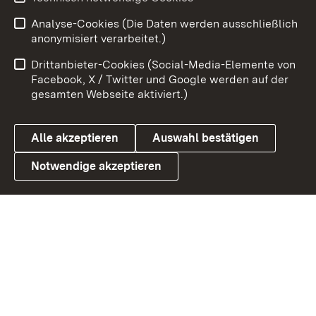
Zum 
Analyse-Cookies (Die Daten werden ausschließlich
Impressum
Kontakt
anonymisiert verarbeitet.)
Benutzungshinweise
Netiquette
Drittanbieter-Cookies (Social-Media-Elemente von
Barrierefreiheit
Datenschutz
Facebook, X / Twitter und Google werden auf der
gesamten Webseite aktiviert.)
Cookies
Alle akzeptieren
Auswahl bestätigen
Notwendige akzeptieren
Link zum Landesportal