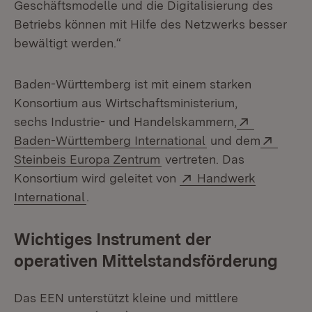
Geschäftsmodelle und die Digitalisierung des
Betriebs können mit Hilfe des Netzwerks besser
bewältigt werden.“
Baden-Württemberg ist mit einem starken
Konsortium aus Wirtschaftsministerium,
Extern:
sechs Industrie- und Handelskammern,
(Öffnet in neuem F
Extern
Baden-Württemberg International
und dem
(Öffnet in neuem Fenster)
Steinbeis Europa Zentrum
vertreten. Das
Extern:
Konsortium wird geleitet von
Handwerk
(Öffnet in neuem Fenster)
International
.
Wichtiges Instrument der
operativen Mittelstandsförderung
Das EEN unterstützt kleine und mittlere