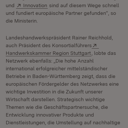
Extern:
(Öffnet in neuem Fenster)
und
Innovation
sind auf diesem Wege schnell
und fundiert europäische Partner gefunden“, so
die Ministerin.
Landeshandwerkspräsident Rainer Reichhold,
Extern:
auch Präsident des Konsortialführers
(Öffnet in neue
Handwerkskammer Region Stuttgart
, lobte das
Netzwerk ebenfalls: „Die hohe Anzahl
international erfolgreicher mittelständischer
Betriebe in Baden-Württemberg zeigt, dass die
europäischen Fördergelder des Netzwerkes eine
wichtige Investition in die Zukunft unserer
Wirtschaft darstellen. Strategisch wichtige
Themen wie die Geschäftspartnersuche, die
Entwicklung innovativer Produkte und
Dienstleistungen, die Umstellung auf nachhaltige