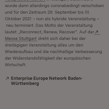
wurde dann allerdings coronabedingt verschoben
und für den Zeitraum 29. September bis 01.
Oktober 2021 – nun als hybride Veranstaltung –
neu terminiert. Das Motto der Veranstaltung
Exte
lautet: „Reconnect, Renew, Recover“. Auf der
(Öffnet in neuem Fenster)
Messe Stuttgart
dreht sich daher bei der
dreitägigen Veranstaltung alles um den
Wiederaufbau und die nachhaltige Verbesserung
der Widerstandsfähigkeit der europäischen
Wirtschaft.
Extern:
Enterprise Europe Network Baden-
Württemberg
(Öffnet in neuem Fenster)