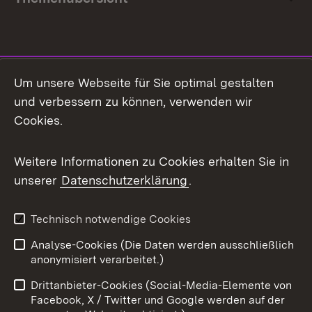
Social Media
Um unsere Webseite für Sie optimal gestalten
und verbessern zu können, verwenden wir
Facebook
Cookies.
Flickr
Weitere Informationen zu Cookies erhalten Sie in
X / Twitter
unserer
Datenschutzerklärung
.
Youtube
Technisch notwendige Cookies
Zum 
Analyse-Cookies (Die Daten werden ausschließlich
Impressum
Kontakt
anonymisiert verarbeitet.)
Benutzungshinweise
Netiquette
Drittanbieter-Cookies (Social-Media-Elemente von
Barrierefreiheit
Datenschutz
Facebook, X / Twitter und Google werden auf der