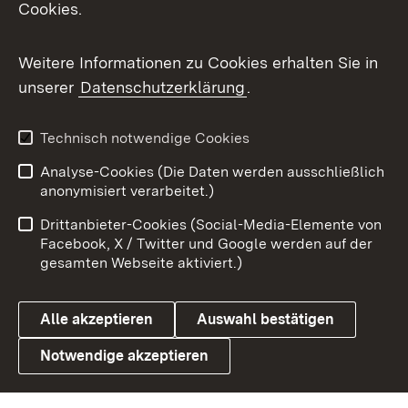
Cookies.
Flickr
Weitere Informationen zu Cookies erhalten Sie in
X / Twitter
unserer
Datenschutzerklärung
.
Youtube
Technisch notwendige Cookies
Zum 
Analyse-Cookies (Die Daten werden ausschließlich
Impressum
Kontakt
anonymisiert verarbeitet.)
Benutzungshinweise
Netiquette
Drittanbieter-Cookies (Social-Media-Elemente von
Barrierefreiheit
Datenschutz
Facebook, X / Twitter und Google werden auf der
gesamten Webseite aktiviert.)
Cookies
Alle akzeptieren
Auswahl bestätigen
Notwendige akzeptieren
Link zum Landesportal