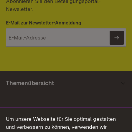
Abonnieren Sie den Beteiligungsportal-
Newsletter.
E-Mail zur Newsletter-Anmeldung
News
Themenübersicht
Social Media
Um unsere Webseite für Sie optimal gestalten
und verbessern zu können, verwenden wir
Facebook