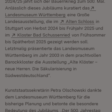
2024/25 jährt sich der Bauernkrieg zum 500. Mal.
Extern:
Anlässlich dieses Jubiläums kuratiert das
(Öffnet in neuem Fenst
Landesmuseum Württemberg
eine Große
Extern:
(Öffnet 
Landes­ausstellung, die im
Alten Schloss
in
Stuttgart von Herbst 2024 bis Frühjahr 2025 und
Extern:
(Öffnet in neuem Fe
im
Kloster Bad Schussenried
von Frühsommer
bis Spätherbst 2025 gezeigt werden soll.
Letztmalig präsentierte das Landesmuseum
Württemberg im Jahr 2003 in dem prachtvollen
Barockkloster die Ausstellung „Alte Klöster –
neue Herren. Die Säkularisierung in
Südwestdeutschland“.
Kunststaatssekretärin Petra Olschowski dankte
dem Landesmuseum Württemberg für die
bisherige Planung und betonte die besondere
Bedeutung des Jubiläums. „Der 500. Jahrestag