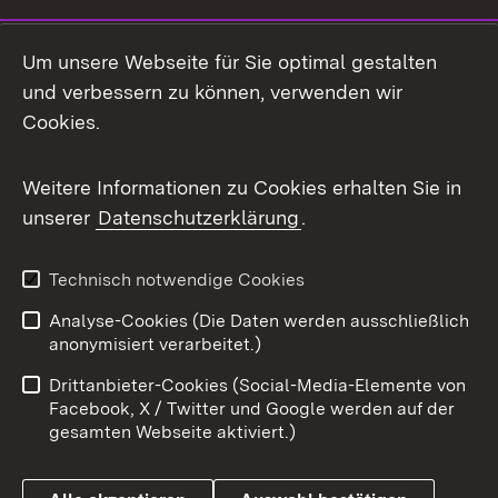
Social Media
Um unsere Webseite für Sie optimal gestalten
und verbessern zu können, verwenden wir
Facebook
Cookies.
Flickr
Weitere Informationen zu Cookies erhalten Sie in
X / Twitter
unserer
Datenschutzerklärung
.
Youtube
Technisch notwendige Cookies
Zum 
Analyse-Cookies (Die Daten werden ausschließlich
Impressum
Kontakt
anonymisiert verarbeitet.)
Benutzungshinweise
Netiquette
Drittanbieter-Cookies (Social-Media-Elemente von
Barrierefreiheit
Datenschutz
Facebook, X / Twitter und Google werden auf der
gesamten Webseite aktiviert.)
Cookies