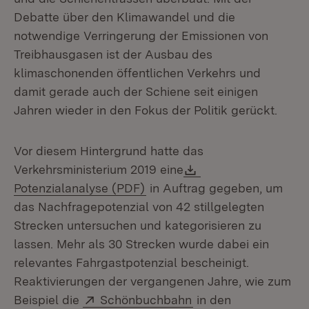
Debatte über den Klimawandel und die
notwendige Verringerung der Emissionen von
Treibhausgasen ist der Ausbau des
klimaschonenden öffentlichen Verkehrs und
damit gerade auch der Schiene seit einigen
Jahren wieder in den Fokus der Politik gerückt.
Vor diesem Hintergrund hatte das
Download:
Verkehrsministerium 2019 eine
(Öffnet in neuem Fenster)
Potenzialanalyse (PDF)
in Auftrag gegeben, um
das Nachfragepotenzial von 42 stillgelegten
Strecken untersuchen und kategorisieren zu
lassen. Mehr als 30 Strecken wurde dabei ein
relevantes Fahrgastpotenzial bescheinigt.
Reaktivierungen der vergangenen Jahre, wie zum
Extern:
(Öffnet in neuem Fen
Beispiel die
Schönbuchbahn
in den