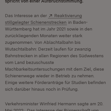
spricht von einer Aufbruchstimmung.
Extern:
Das Interesse an der
Reaktivierung
(Öffnet in neuem Fens
stillgelegter Schienenstrecken
in Baden-
Württemberg hat im Jahr 2021 sowie in den
zurückliegenden Monaten weiter stark
zugenommen. Von Ablachtalbahn bis
Wutachtalbahn: Derzeit laufen für zwanzig
Bahnstrecken in allen Regionen des Südwestens
vom Land bezuschusste
Machbarkeitsuntersuchungen mit dem Ziel, diese
Schienenwege wieder in Betrieb zu nehmen.
Einige weitere Förderanträge für Studien befinden
sich darüber hinaus noch in Prüfung.
Verkehrsminister Winfried Hermann sagte am 20.
Mai 2022: „Das Interesse der Bürgerschaft von