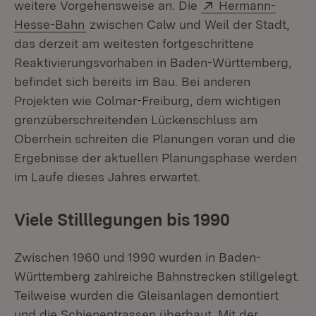
Extern:
weitere Vorgehensweise an. Die
Hermann-
(Öffnet in neuem Fenster)
Hesse-Bahn
zwischen Calw und Weil der Stadt,
das derzeit am weitesten fortgeschrittene
Reaktivierungsvorhaben in Baden-Württemberg,
befindet sich bereits im Bau. Bei anderen
Projekten wie Colmar-Freiburg, dem wichtigen
grenzüberschreitenden Lückenschluss am
Oberrhein schreiten die Planungen voran und die
Ergebnisse der aktuellen Planungsphase werden
im Laufe dieses Jahres erwartet.
Viele Stilllegungen bis 1990
Zwischen 1960 und 1990 wurden in Baden-
Württemberg zahlreiche Bahnstrecken stillgelegt.
Teilweise wurden die Gleisanlagen demontiert
und die Schienentrassen überbaut. Mit der