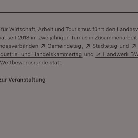
 für Wirtschaft, Arbeit und Tourismus führt den Lande
al seit 2018 im zweijährigen Turnus in Zusammenarbeit
Extern:
(Öffnet in neuem Fens
Extern:
(Öffnet
ndesverbänden
Gemeindetag
,
Städtetag
und
xtern:
(Öffnet in neuem Fens
Extern:
ndustrie- und Handelskammertag
und
Handwerk B
e Wettbewerbsrunde statt.
 zur Veranstaltung
(Öffnet in neuem Fenster)