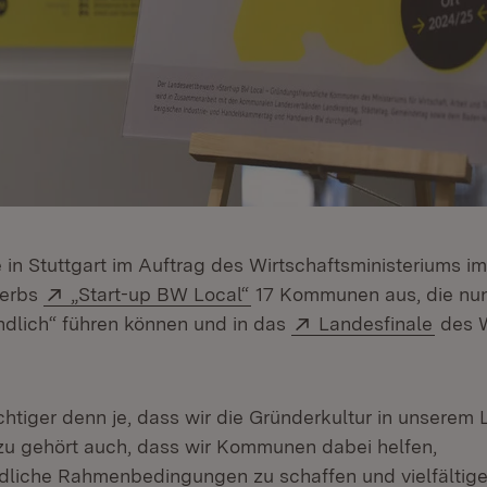
e in Stuttgart im Auftrag des Wirtschaftsministeriums 
Extern:
(Öffnet in neuem Fenster)
erbs
„Start-up BW Local“
17 Kommunen aus, die nun
Extern:
(Öffn
dlich“ führen können und in das
Landesfinale
des 
chtiger denn je, dass wir die Gründerkultur in unserem
zu gehört auch, dass wir Kommunen dabei helfen,
dliche Rahmenbedingungen zu schaffen und vielfältig