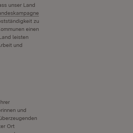
dass unser Land
xtern:
andeskampagne
stständigkeit zu
 Kommunen einen
Land leisten
Arbeit und
hrer
erinnen und
en überzeugenden
er Ort