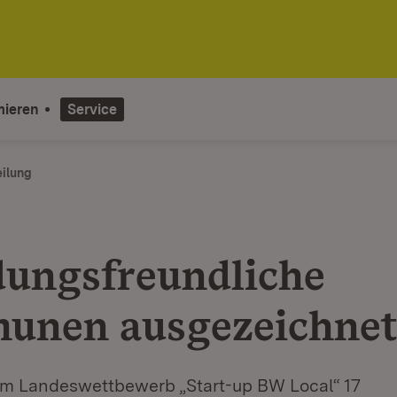
mieren
Service
eilung
ungsfreundliche
unen ausgezeichne
im Landeswettbewerb „Start-up BW Local“ 17