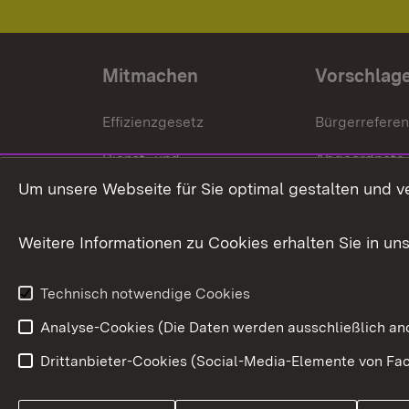
Mitmachen
Vorschlag
Effizienzgesetz
Bürgerrefere
Dienst- und
Abgeordnete
Versorgungsbezüge
Um unsere Webseite für Sie optimal gestalten und v
Bürgerbeauft
Kommunale Verfahren
Petition
Weitere Informationen zu Cookies erhalten Sie in un
Weitere
Volksantrag
Beteiligungsprozesse
Technisch notwendige Cookies
Volksabstim
Analyse-Cookies (Die Daten werden ausschließlich ano
Drittanbieter-Cookies (Social-Media-Elemente von Fac