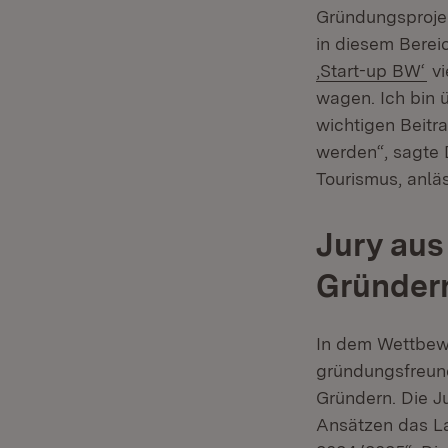
Gründungsprojekt
in diesem Bereic
(Ö
‚Start-up BW‘
vi
wagen. Ich bin
wichtigen Beitr
werden“, sagte D
Tourismus, anlä
Jury aus
Gründer
In dem Wettbewe
gründungsfreund
Gründern. Die J
Ansätzen das L