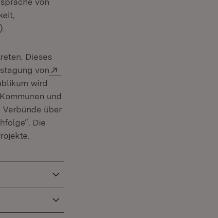
nsprache von
eit,
).
reten. Dieses
Extern:
gstagung von
blikum wird
n: Kommunen und
d Verbünde über
folge“. Die
rojekte.