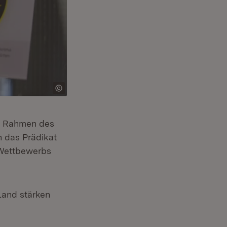
im Rahmen des
 das Prädikat
et in neuem Fenster)
Wettbewerbs
 Land stärken
e