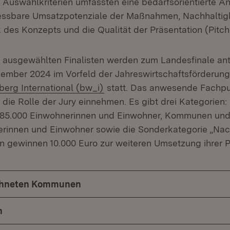
 Auswahlkriterien umfassten eine bedarfsorientierte A
ssbare Umsatzpotenziale der Maßnahmen, Nachhaltigk
des Konzepts und die Qualität der Präsentation (Pitch
y ausgewählten Finalisten werden zum Landesfinale ant
zember 2024 im Vorfeld der Jahreswirtschaftsförderun
(Öffnet in neuem Fenster)
rg International (bw_i)
statt. Das anwesende Fachpu
die Rolle der Jury einnehmen. Es gibt drei Kategorie
 85.000 Einwohnerinnen und Einwohner, Kommunen un
rinnen und Einwohner sowie die Sonderkategorie „Nach
gewinnen 10.000 Euro zur weiteren Umsetzung ihrer P
chneten Kommunen
n