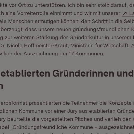
e vor Ort zu unterstützen. Ich bin sehr stolz darauf, 
E
h eine Vorreiterrolle einnimmt und wir mit unserer
L
ffnet in neuem Fenster)
ele Menschen ermutigen können, den Schritt in die Selb
 überzeugt, dass unsere neuen gründungsfreundlichen
ag zur weiteren Stärkung der Gründerkultur in unserem 
r. Nicole Hoffmeister-Kraut, Ministerin für Wirtschaft, 
sslich der Auszeichnung der 17 Kommunen.
 etablierten Gründerinnen und
n
rbsformat präsentierten die Teilnehmer die Konzepte i
lichen Kommune vor einer Jury aus etablierten Gründ
ury beurteilte die vorgestellten Pitches und verlieh d
abel „Gründungsfreundliche Kommune – ausgezeichnet