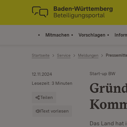
Zum Inhalt springen
Link zur Startseite
Mitmachen
Vorschlagen
Infor
Startseite
Service
Meldungen
Pressemitt
Start-up BW
12.11.2024
Gründ
Lesezeit: 3 Minuten
Teilen
Komm
Text vorlesen
Das Land hat 