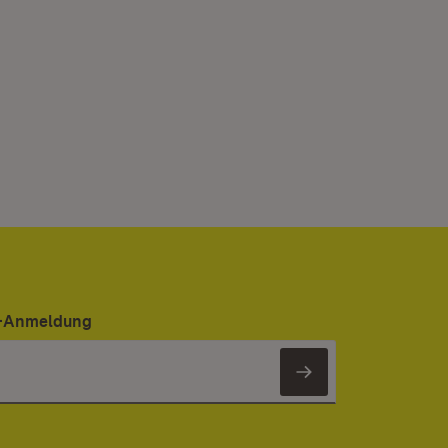
er-Anmeldung
Newsletter 