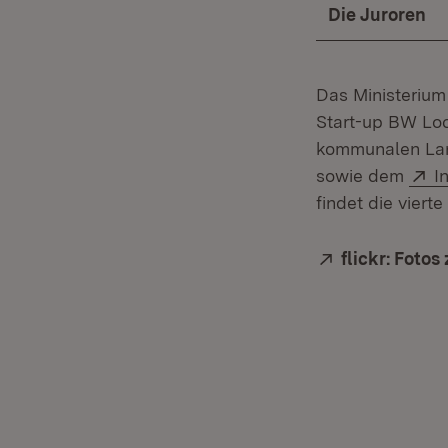
Die Juroren
Das Ministerium
Start-up BW Loc
kommunalen La
E
sowie dem
I
findet die viert
Extern:
flickr: Fotos