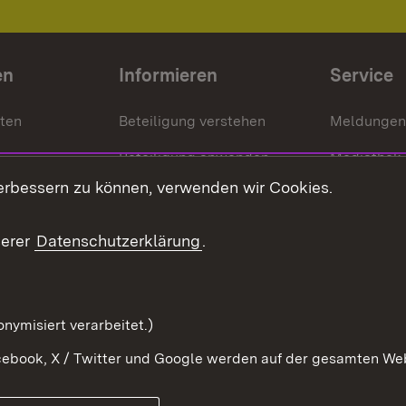
en
Informieren
Service
nten
Beteiligung verstehen
Meldungen
Beteiligung anwenden
Mediathek
erbessern zu können, verwenden wir Cookies.
ragte
Beteiligung stärken
Publikatio
Beteiligung erleben
Glossar
serer
Datenschutzerklärung
.
Beteiligung erforschen
mung
nymisiert verarbeitet.)
ebook, X / Twitter und Google werden auf der gesamten Webs
Impressum
Kontakt
Benutzungshinweise
Netiqu