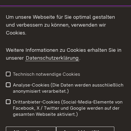
Social Media
Um unsere Webseite für Sie optimal gestalten
und verbessern zu können, verwenden wir
Facebook
Cookies.
Flickr
Weitere Informationen zu Cookies erhalten Sie in
X / Twitter
unserer
Datenschutzerklärung
.
Youtube
Technisch notwendige Cookies
Zum 
Analyse-Cookies (Die Daten werden ausschließlich
Impressum
Kontakt
anonymisiert verarbeitet.)
Benutzungshinweise
Netiquette
Drittanbieter-Cookies (Social-Media-Elemente von
Barrierefreiheit
Datenschutz
Facebook, X / Twitter und Google werden auf der
gesamten Webseite aktiviert.)
Cookies