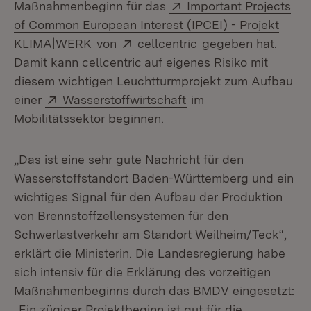
Extern:
Maßnah­menbeginn für das
Important Projects
of Common European Interest (IPCEI) - Projekt
(Öffnet in neuem Fenster)
Extern:
(Öffnet in neuem Fe
KLIMA|WERK
von
cellcentric
gegeben hat.
Damit kann cellcentric auf eigenes Risiko mit
diesem wichtigen Leuchtturmpro­jekt zum Aufbau
Extern:
(Öffnet in neuem Fens
einer
Wasserstoffwirtschaft
im
Mobilitätssektor beginnen.
„Das ist eine sehr gute Nachricht für den
Wasserstoffstandort Baden-Württemberg und ein
wichtiges Signal für den Aufbau der Produktion
von Brenn­stoffzellensystemen für den
Schwerlastverkehr am Standort Weilheim/Teck“,
er­klärt die Ministerin. Die Landesregierung habe
sich intensiv für die Erklärung des vorzeitigen
Maßnahmenbeginns durch das BMDV eingesetzt:
„Ein zügiger Projektbeginn ist gut für die