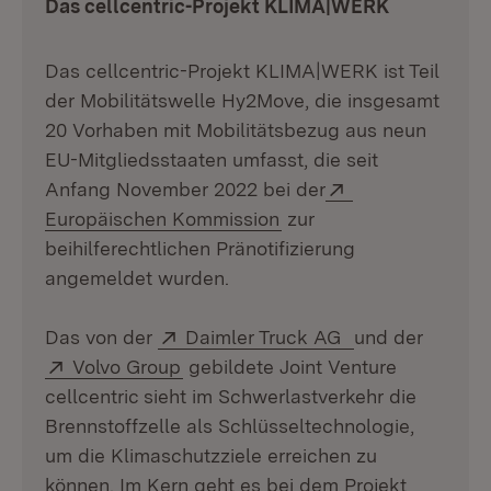
Das cellcentric-Projekt KLIMA|WERK
Das cellcentric-Projekt KLIMA|WERK ist Teil
der Mobilitätswelle Hy2Move, die insgesamt
20 Vorhaben mit Mobilitätsbezug aus neun
EU-Mitgliedsstaaten um­fasst, die seit
Extern:
Anfang November 2022 bei der
(Öffnet in neuem Fenst
Europäischen Kommission
zur
beihilferechtlichen Pränotifizierung
angemeldet wurden.
Extern:
(Öffnet in neue
Das von der
Daimler Truck AG
und der
Extern:
(Öffnet in neuem Fenster)
Volvo Group
gebildete Joint Venture
cellcentric sieht im Schwerlastverkehr die
Brennstoffzelle als Schlüsseltechno­logie,
um die Klimaschutzziele erreichen zu
können. Im Kern geht es bei dem Projekt