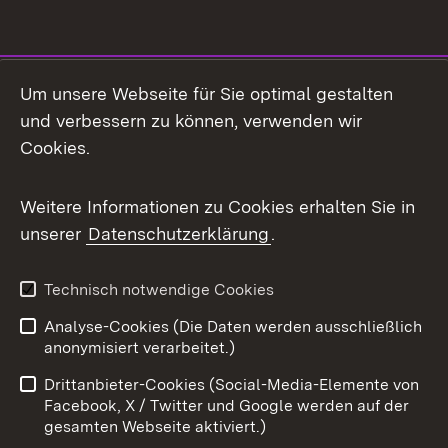
Social Media
Um unsere Webseite für Sie optimal gestalten
und verbessern zu können, verwenden wir
Facebook
Cookies.
Flickr
Weitere Informationen zu Cookies erhalten Sie in
X / Twitter
unserer
Datenschutzerklärung
.
Youtube
Technisch notwendige Cookies
Zum 
Analyse-Cookies (Die Daten werden ausschließlich
Impressum
Kontakt
anonymisiert verarbeitet.)
Benutzungshinweise
Netiquette
Drittanbieter-Cookies (Social-Media-Elemente von
Barrierefreiheit
Datenschutz
Facebook, X / Twitter und Google werden auf der
gesamten Webseite aktiviert.)
Cookies