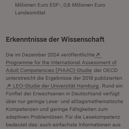
Millionen Euro ESF-, 0,6 Millionen Euro
Landesmittel
Erkenntnisse der Wissenschaft
Extern:
Die im Dezember 2024 veröffentlichte
Programme for the International Assessment of
(Öffnet in neue
Adult Competencies (PIAAC)-Studie
der OECD
unterstreicht die Ergebnisse der 2018 publizierten
Extern:
(Öffnet in n
LEO-Studie der Universität Hamburg
. Rund ein
Fünftel der Erwachsenen in Deutschland verfügt
über nur geringe Lese- und alltagsmathematische
Kompetenzen und geringe Fähigkeiten zum
adaptiven Problemlösen. Für die Lesekompetenz
bedeutet das: auch einfachste Informationen aus