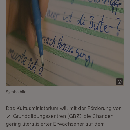
Symbolbild
Das Kultusministerium will mit der Förderung von
Extern:
(Öffnet in neuem Fe
Grundbildungszentren (GBZ)
die Chancen
gering literalisierter Erwachsener auf dem