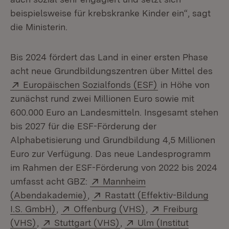
beispielsweise für krebskranke Kinder ein“, sagt
die Ministerin.
Bis 2024 fördert das Land in einer ersten Phase
acht neue Grundbildungszentren über Mittel des
Extern:
(Öffnet in neuem
Europäischen Sozialfonds (ESF)
in Höhe von
zunächst rund zwei Millionen Euro sowie mit
600.000 Euro an Landesmitteln. Insgesamt stehen
bis 2027 für die ESF-Förderung der
Alphabetisierung und Grundbildung 4,5 Millionen
Euro zur Verfügung. Das neue Landesprogramm
im Rahmen der ESF-Förderung von 2022 bis 2024
Extern:
umfasst acht GBZ:
Mannheim
(Öffnet in neuem Fenster)
Extern:
(Abendakademie)
,
Rastatt (Effektiv-Bildung
(Öffnet in neuem Fenster)
Extern:
(Öffnet in neuem Fe
Extern:
I.S. GmbH)
,
Offenburg (VHS)
,
Freiburg
(Öffnet in neuem Fenster)
Extern:
(Öffnet in neuem Fenster)
Extern:
(VHS)
,
Stuttgart (VHS)
,
Ulm (Institut