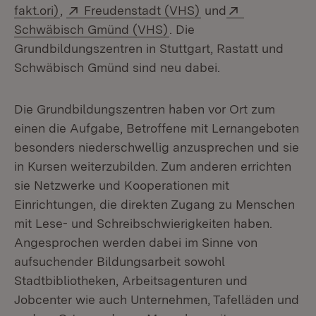
(Öffnet in neuem Fenster)
Extern:
(Öffnet in neuem Fe
Extern:
fakt.ori)
,
Freudenstadt (VHS)
und
(Öffnet in neuem Fenster)
Schwäbisch Gmünd (VHS)
. Die
Grundbildungszentren in Stuttgart, Rastatt und
Schwäbisch Gmünd sind neu dabei.
Die Grundbildungszentren haben vor Ort zum
einen die Aufgabe, Betroffene mit Lernangeboten
besonders niederschwellig anzusprechen und sie
in Kursen weiterzubilden. Zum anderen errichten
sie Netzwerke und Kooperationen mit
Einrichtungen, die direkten Zugang zu Menschen
mit Lese- und Schreibschwierigkeiten haben.
Angesprochen werden dabei im Sinne von
aufsuchender Bildungsarbeit sowohl
Stadtbibliotheken, Arbeitsagenturen und
Jobcenter wie auch Unternehmen, Tafelläden und