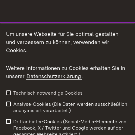
Social Media
Um unsere Webseite für Sie optimal gestalten
und verbessern zu können, verwenden wir
Facebook
Cookies.
Flickr
Weitere Informationen zu Cookies erhalten Sie in
X / Twitter
unserer
Datenschutzerklärung
.
Youtube
Technisch notwendige Cookies
Zum 
Analyse-Cookies (Die Daten werden ausschließlich
Impressum
Kontakt
anonymisiert verarbeitet.)
Benutzungshinweise
Netiquette
Drittanbieter-Cookies (Social-Media-Elemente von
Barrierefreiheit
Datenschutz
Facebook, X / Twitter und Google werden auf der
gesamten Webseite aktiviert.)
Cookies