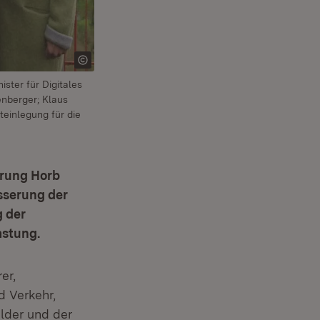
ster für Digitales
enberger; Klaus
teinlegung für die
hrung Horb
esserung der
 der
astung.
er,
d Verkehr,
elder und der