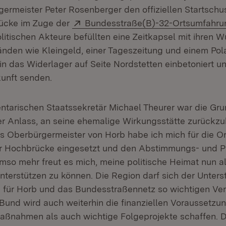
ermeister Peter Rosenberger den offiziellen Startschu
Extern:
rücke im Zuge der
Bundesstraße(B)-32-Ortsumfahru
litischen Akteure befüllten eine Zeitkapsel mit ihren
nden wie Kleingeld, einer Tageszeitung und einem Pola
in das Widerlager auf Seite Nordstetten einbetoniert und
kunft senden.
ntarischen Staatssekretär Michael Theurer war die Gr
r Anlass, an seine ehemalige Wirkungsstätte zurückzu
ls Oberbürgermeister von Horb habe ich mich für die 
r Hochbrücke eingesetzt und den Abstimmungs- und 
mso mehr freut es mich, meine politische Heimat nun al
nterstützen zu können. Die Region darf sich der Unter
für Horb und das Bundesstraßennetz so wichtigen Ver
 Bund wird auch weiterhin die finanziellen Voraussetzu
aßnahmen als auch wichtige Folgeprojekte schaffen. 