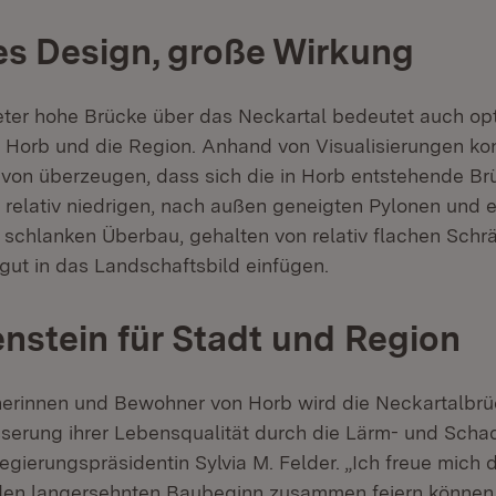
s Design, große Wirkung
eter hohe Brücke über das Neckartal bedeutet auch opt
 Horb und die Region. Anhand von Visualisierungen kon
on überzeugen, dass sich die in Horb entstehende Br
t relativ niedrigen, nach außen geneigten Pylonen und 
 schlanken Überbau, gehalten von relativ flachen Schrä
 gut in das Landschaftsbild einfügen.
enstein für Stadt und Region
erinnen und Bewohner von Horb wird die Neckartalbrü
erung ihrer Lebensqualität durch die Lärm- und Schad
egierungspräsidentin Sylvia M. Felder. „Ich freue mich 
den langersehnten Baubeginn zusammen feiern können