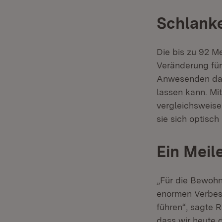
Schlanke
Die bis zu 92 M
Veränderung für
Anwesenden dav
lassen kann. Mi
vergleichsweise
sie sich optisch
Ein Meil
„Für die Bewohn
enormen Verbess
führen“, sagte R
dass wir heute 