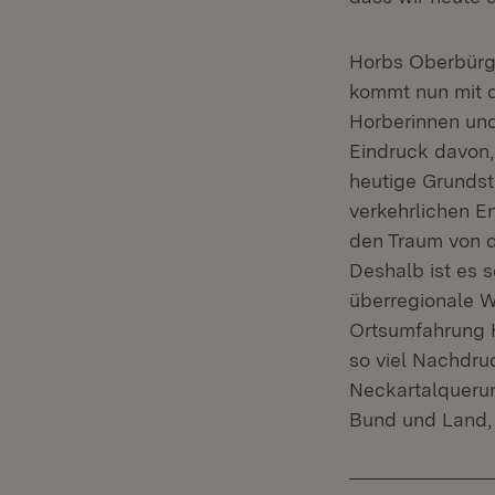
Horbs Oberbürge
kommt nun mit d
Horberinnen un
Eindruck davon,
heutige Grundst
verkehrlichen E
den Traum von d
Deshalb ist es s
überregionale W
Ortsumfahrung H
so viel Nachdruc
Neckartalquerun
Bund und Land, d