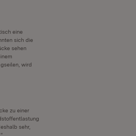
isch eine
nten sich die
ücke sehen
einem
gseilen, wird
cke zu einer
stoffentlastung
deshalb sehr,
.“