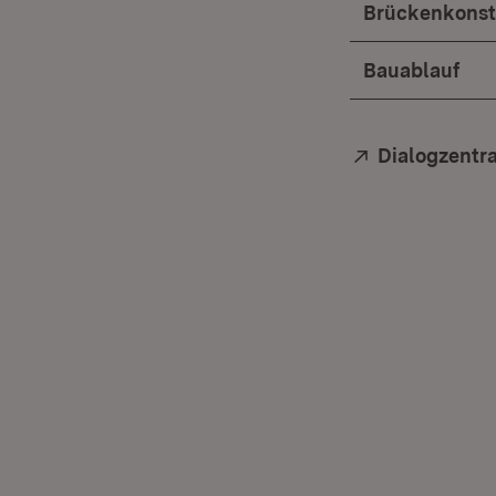
Brückenkonst
Bauablauf
Extern:
Dialogzentr