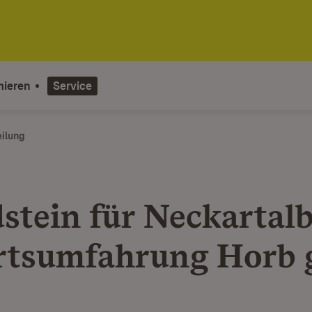
mieren
Service
eilung
stein für Neckartal
rtsumfahrung Horb 