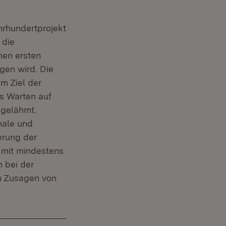
hrhundertprojekt
 die
nen ersten
gen wird. Die
m Ziel der
as Warten auf
 gelähmt.
onale und
erung der
 mit mindestens
n bei der
en Zusagen von