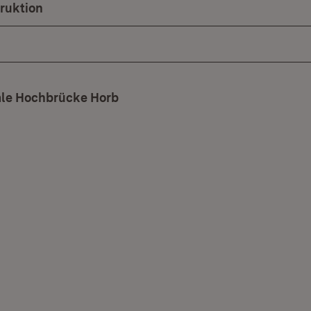
ruktion
ale Hochbrücke Horb
(Öffnet in neuem Fenster)