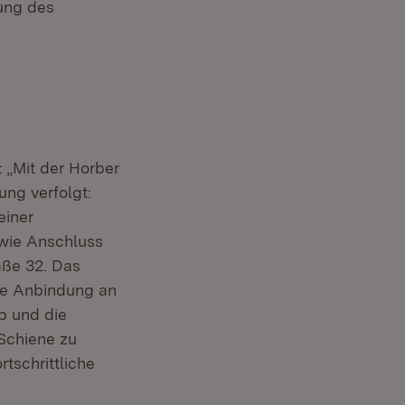
hung des
 „Mit der Horber
ng verfolgt:
einer
owie Anschluss
aße 32. Das
e Anbindung an
b und die
Schiene zu
rtschrittliche