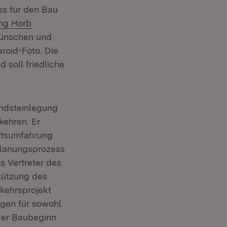
ss für den Bau
(Öffnet in neuem Fenster)
ng Horb
 Wünschen und
roid-Foto. Die
 soll friedliche
undsteinlegung
kehren. Er
Ortsumfahrung
Planungsprozess
s Vertreter des
stützung des
kehrsprojekt
ngen für sowohl
Der Baubeginn