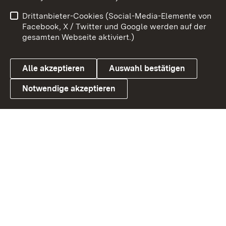
Benutzungshinweise
Netiquette
Drittanbieter-Cookies (Social-Media-Elemente von
Barrierefreiheit
Datenschutz
Facebook, X / Twitter und Google werden auf der
gesamten Webseite aktiviert.)
Cookies
Alle akzeptieren
Auswahl bestätigen
Notwendige akzeptieren
Link zum Landesportal