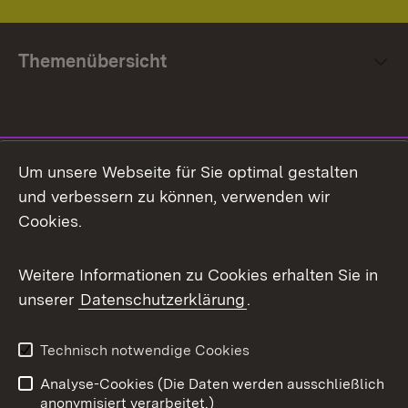
Themenübersicht
Social Media
Um unsere Webseite für Sie optimal gestalten
und verbessern zu können, verwenden wir
Facebook
Cookies.
Flickr
Weitere Informationen zu Cookies erhalten Sie in
X / Twitter
unserer
Datenschutzerklärung
.
Youtube
Technisch notwendige Cookies
Zum 
Analyse-Cookies (Die Daten werden ausschließlich
Impressum
Kontakt
anonymisiert verarbeitet.)