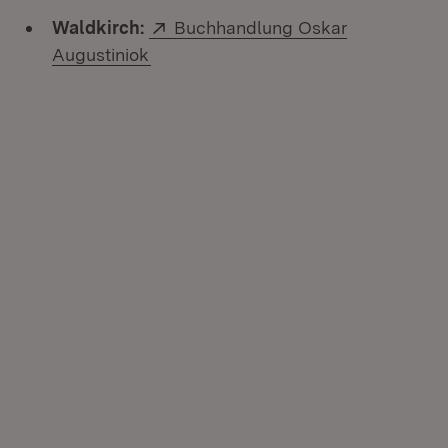
Extern:
Waldkirch:
Buchhandlung Oskar
(Öffnet in neuem Fenster)
Augustiniok