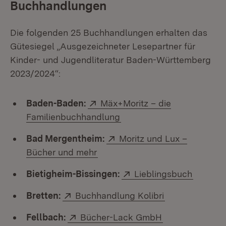
Buchhandlungen
Die folgenden 25 Buchhandlungen erhalten das
Gütesiegel „Ausgezeichneter Lesepartner für
Kinder- und Jugendliteratur Baden-Württemberg
2023/2024“:
Extern:
Baden-Baden:
Mäx+Moritz – die
(Öffnet in neuem Fenster)
Familienbuchhandlung
Extern:
Bad Mergentheim:
Moritz und Lux –
(Öffnet in neuem Fenster)
Bücher und mehr
Extern:
(Öffnet
Bietigheim-Bissingen:
Lieblingsbuch
Extern:
(Öffnet in neu
Bretten:
Buchhandlung Kolibri
Extern:
(Öffnet in neue
Fellbach:
Bücher-Lack GmbH