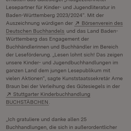
Lesepartner für Kinder- und Jugendliteratur in
Baden-Württemberg 2023/2024“. Mit der
Extern:
Auszeichnung würdigen der
Börsenverein des
(Öffnet in neuem Fenster)
Deutschen Buchhandels
und das Land Baden-
Württemberg das Engagement der
Buchhändlerinnen und Buchhändler im Bereich
der Leseförderung. „Lesen lohnt sich! Das zeigen
unsere Kinder- und Jugendbuchhandlungen im
ganzen Land dem jungen Lesepublikum mit
vielen Aktionen“, sagte Kunststaatssekretär Arne
Braun bei der Verleihung des Gütesiegels in der
Extern:
Stuttgarter Kinderbuchhandlung
(Öffnet in neuem Fenster)
BUCHSTÄBCHEN
.
„Ich gratuliere und danke allen 25
Buchhandlungen, die sich in außerordentlicher