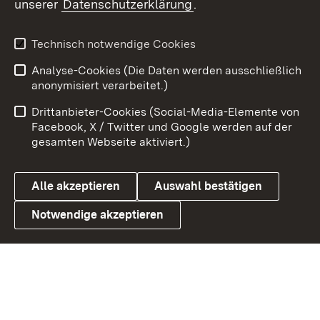
unserer
Datenschutzerklärung
.
Youtube
Technisch notwendige Cookies
Zum 
Analyse-Cookies (Die Daten werden ausschließlich
Impressum
Kontakt
anonymisiert verarbeitet.)
Benutzungshinweise
Netiquette
Drittanbieter-Cookies (Social-Media-Elemente von
Barrierefreiheit
Datenschutz
Facebook, X / Twitter und Google werden auf der
gesamten Webseite aktiviert.)
Cookies
Alle akzeptieren
Auswahl bestätigen
Notwendige akzeptieren
Link zum Landesportal