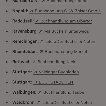
Marbach a.N.:
Buchhandlung Taube
Extern:
(Ö
Nagold:
Buchhandlung G. W. Zaiser GmbH
Extern:
(Öffnet
Radolfzell:
Buchhandlung am Obertor
Extern:
(Öffnet 
Ravensburg:
Mit Büchern unterwegs
Extern:
(Öffn
Remchingen:
LiteraDur Bücher & Noten
Extern:
(Öffnet i
Rheinfelden:
Buchhandlung Merkel
Extern:
(Öffnet in neu
Rottweil:
Buchhandlung Klein
Extern:
(Öffnet in ne
Stuttgart:
Vaihinger Buchladen
Extern:
(Öffnet in neuem
Stuttgart:
BUCHSTÄBCHEN
Extern:
(Öffnet in
Waiblingen:
Buchhandlung Taube
Extern:
(Öffnet
Waldbronn:
LiteraDur Bücher & Noten