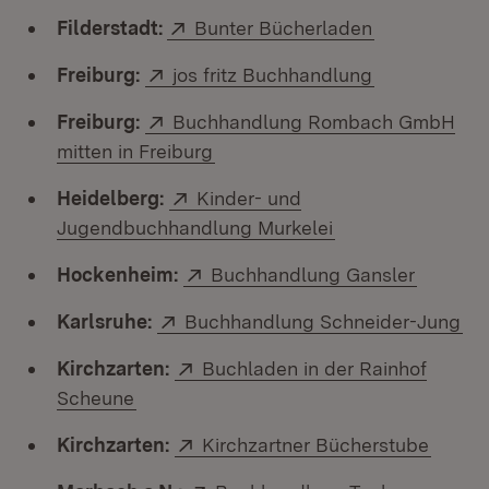
Extern:
(Öffnet in n
Filderstadt:
Bunter Bücherladen
Extern:
(Öffnet in n
Freiburg:
jos fritz Buchhandlung
Extern:
Freiburg:
Buchhandlung Rombach GmbH
(Öffnet in neuem Fenster)
mitten in Freiburg
Extern:
Heidelberg:
Kinder- und
(Öffnet in neuem 
Jugendbuchhandlung Murkelei
Extern:
(Öffnet 
Hockenheim:
Buchhandlung Gansler
Extern:
(Öf
Karlsruhe:
Buchhandlung Schneider-Jung
Extern:
Kirchzarten:
Buchladen in der Rainhof
(Öffnet in neuem Fenster)
Scheune
Extern:
(Öffne
Kirchzarten:
Kirchzartner Bücherstube
Extern:
(Öffnet i