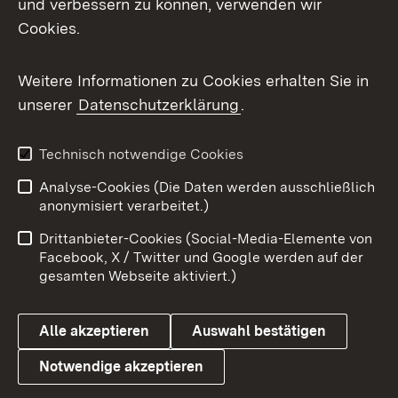
und verbessern zu können, verwenden wir
Facebook
Cookies.
Flickr
Weitere Informationen zu Cookies erhalten Sie in
X / Twitter
unserer
Datenschutzerklärung
.
Youtube
Technisch notwendige Cookies
Zum 
Analyse-Cookies (Die Daten werden ausschließlich
Impressum
Kontakt
anonymisiert verarbeitet.)
Benutzungshinweise
Netiquette
Drittanbieter-Cookies (Social-Media-Elemente von
Barrierefreiheit
Datenschutz
Facebook, X / Twitter und Google werden auf der
gesamten Webseite aktiviert.)
Cookies
Alle akzeptieren
Auswahl bestätigen
Notwendige akzeptieren
Link zum Landesportal