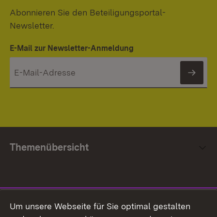
Abonnieren Sie den Beteiligungsportal-
Newsletter.
E-Mail zur Newsletter-Anmeldung
News
Themenübersicht
Social Media
Um unsere Webseite für Sie optimal gestalten