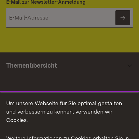
E-Mail zur Newsletter-Anmeldung
News
Themenübersicht
Social Media
Um unsere Webseite für Sie optimal gestalten
und verbessern zu können, verwenden wir
Facebook
Cookies.
Flickr
Weitere Informationen zu Cookies erhalten Sie in
X / Twitter