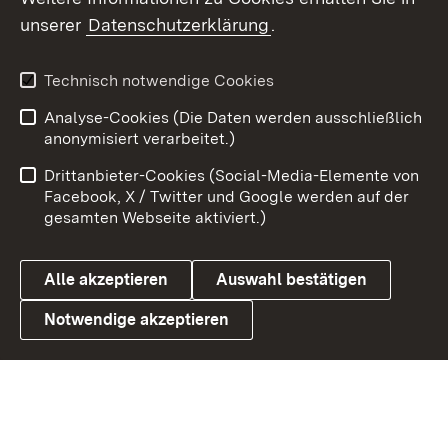
unserer
Datenschutzerklärung
.
Youtube
Technisch notwendige Cookies
Zum 
Analyse-Cookies (Die Daten werden ausschließlich
Impressum
Kontakt
anonymisiert verarbeitet.)
Benutzungshinweise
Netiquette
Drittanbieter-Cookies (Social-Media-Elemente von
Barrierefreiheit
Datenschutz
Facebook, X / Twitter und Google werden auf der
gesamten Webseite aktiviert.)
Cookies
Alle akzeptieren
Auswahl bestätigen
Notwendige akzeptieren
Link zum Landesportal