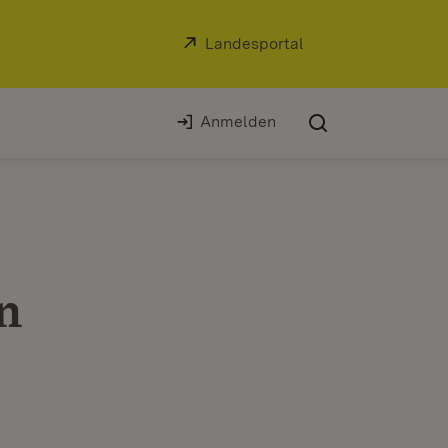
Extern:
Landesportal
(Öffnet in neuem Fe
Anmelden
n