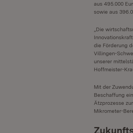
aus 495.000 Eu
sowie aus 396.0
„Die wirtschaft
Innovationskraf
die Förderung d
Villingen-Schwe
unserer mittelst
Hoffmeister-Kra
Mit der Zuwendu
Beschaffung ein
Ätzprozesse zur
Mikrometer-Bere
Zukunfts