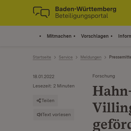
Zum Inhalt springen
Link zur Startseite
Mitmachen
Vorschlagen
Infor
Startseite
Service
Meldungen
Pressemitt
Forschung
18.01.2022
Hahn-
Lesezeit: 2 Minuten
Teilen
Villi
Text vorlesen
geför