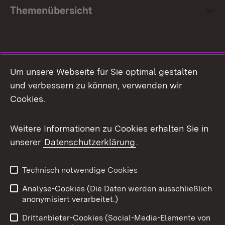
Themenübersicht
Social Media
Um unsere Webseite für Sie optimal gestalten
und verbessern zu können, verwenden wir
Facebook
Cookies.
Flickr
Weitere Informationen zu Cookies erhalten Sie in
X / Twitter
unserer
Datenschutzerklärung
.
Youtube
Technisch notwendige Cookies
Zum 
Analyse-Cookies (Die Daten werden ausschließlich
Impressum
Kontakt
anonymisiert verarbeitet.)
Benutzungshinweise
Netiquette
Drittanbieter-Cookies (Social-Media-Elemente von
Barrierefreiheit
Datenschutz