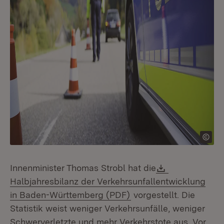
Download:
Innenminister Thomas Strobl hat die
Halbjahresbilanz der Verkehrsunfallentwicklung
(Öffnet in neuem Fenst
in Baden-Württemberg (PDF)
vorgestellt. Die
Statistik weist weniger Verkehrsunfälle, weniger
Schwerverletzte und mehr Verkehrstote aus. Vor