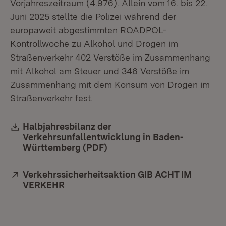
Vorjahreszeitraum (4.976). Allein vom 16. bis 22.
Juni 2025 stellte die Polizei während der
europaweit abgestimmten ROADPOL-
Kontrollwoche zu Alkohol und Drogen im
Straßenverkehr 402 Verstöße im Zusammenhang
mit Alkohol am Steuer und 346 Verstöße im
Zusammenhang mit dem Konsum von Drogen im
Straßenverkehr fest.
Download:
Halbjahresbilanz der
Verkehrsunfallentwicklung in Baden-
Württemberg (PDF)
(Öffnet in neuem Fenster)
Extern:
Verkehrssicherheitsaktion GIB ACHT IM
VERKEHR
(Öffnet in neuem Fenster)