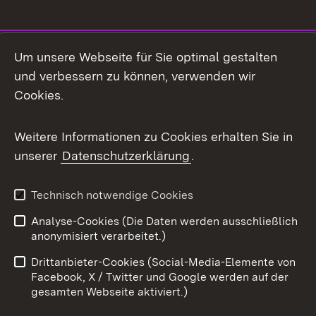
Social Media
Um unsere Webseite für Sie optimal gestalten
und verbessern zu können, verwenden wir
Facebook
Cookies.
Flickr
Weitere Informationen zu Cookies erhalten Sie in
X / Twitter
unserer
Datenschutzerklärung
.
Youtube
Technisch notwendige Cookies
Zum 
Analyse-Cookies (Die Daten werden ausschließlich
Impressum
Kontakt
anonymisiert verarbeitet.)
Benutzungshinweise
Netiquette
Drittanbieter-Cookies (Social-Media-Elemente von
Barrierefreiheit
Datenschutz
Facebook, X / Twitter und Google werden auf der
gesamten Webseite aktiviert.)
Cookies