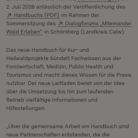
2. Juli 2026 anlässlich der Veröffentlichung des
Extern:
(Öffnet in neuem Fenster)
Handbuchs (PDF)
im Rahmen der
Extern:
Sommersitzung des
Dialogforums „Miteinander
(Öffnet in neuem Fenster)
Wald Erleben“
in Schömberg (Landkreis Calw).
Das neue Handbuch für Kur- und
Heilwaldprojekte bündelt Fachwissen aus der
Forstwirtschaft, Medizin, Public Health und
Tourismus und macht dieses Wissen für die Praxis
nutzbar. Der neue Leitfaden bietet von der Idee
über die Umsetzung bis hin zum laufenden
Betrieb vielfältige Informationen und
Hilfestellungen.
„Über die gemeinsame Arbeit am Handbuch sind
neue Partnerschaften entstanden, die die