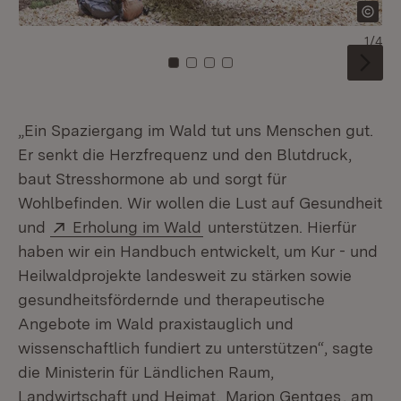
1/4
Zu Kachel: 0
Zu Kachel: 1
Zu Kachel: 2
Zu Kachel: 3
„Ein Spaziergang im Wald tut uns Menschen gut.
Er senkt die Herzfrequenz und den Blutdruck,
baut Stresshormone ab und sorgt für
Wohlbefinden. Wir wollen die Lust auf Gesundheit
Extern:
(Öffnet in neuem Fenster)
und
Erholung im Wald
unterstützen. Hierfür
haben wir ein Handbuch entwickelt, um Kur - und
Heilwaldprojekte landesweit zu stärken sowie
gesundheitsfördernde und therapeutische
Angebote im Wald praxistauglich und
wissenschaftlich fundiert zu unterstützen“, sagte
die Ministerin für Ländlichen Raum,
Landwirtschaft und Heimat,
Marion Gentges
, am