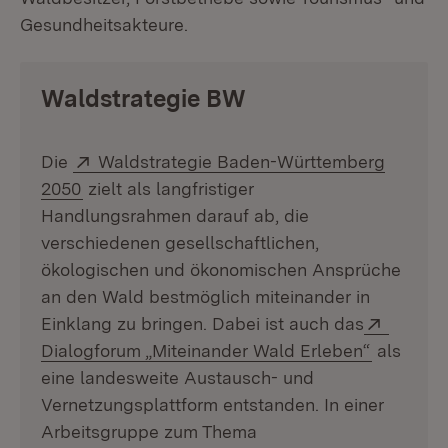
Gesundheitsakteure.
Waldstrategie BW
Extern:
Die
Waldstrategie Baden-Württemberg
(Öffnet in neuem Fenster)
2050
zielt als langfristiger
Handlungsrahmen darauf ab, die
verschiedenen gesellschaftlichen,
ökologischen und ökonomischen Ansprüche
an den Wald bestmöglich miteinander in
Extern:
Einklang zu bringen. Dabei ist auch das
(Öffnet i
Dialogforum „Miteinander Wald Erleben“
als
eine landesweite Austausch- und
Vernetzungsplattform entstanden. In einer
Arbeitsgruppe zum Thema