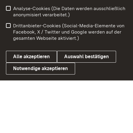
Zum 
Analyse-Cookies (Die Daten werden ausschließlich
Impressum
Kontakt
anonymisiert verarbeitet.)
Benutzungshinweise
Netiquette
Drittanbieter-Cookies (Social-Media-Elemente von
Barrierefreiheit
Datenschutz
Facebook, X / Twitter und Google werden auf der
gesamten Webseite aktiviert.)
Cookies
Alle akzeptieren
Auswahl bestätigen
Notwendige akzeptieren
Link zum Landesportal