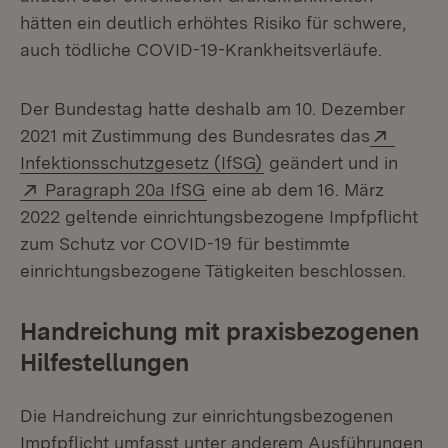
hätten ein deutlich erhöhtes Risiko für schwere,
auch tödliche COVID-19-Krankheitsverläufe.
Der Bundestag hatte deshalb am 10. Dezember
Extern
2021 mit Zustimmung des Bundesrates das
(Öffnet in neuem Fenst
Infektionsschutzgesetz (IfSG)
geändert und in
Extern:
(Öffnet in neuem Fenster)
Paragraph 20a IfSG
eine ab dem 16. März
2022 geltende einrichtungsbezogene Impfpflicht
zum Schutz vor COVID-19 für bestimmte
einrichtungsbezogene Tätigkeiten beschlossen.
Handreichung mit praxisbezogenen
Hilfestellungen
Die Handreichung zur einrichtungsbezogenen
Impfpflicht umfasst unter anderem Ausführungen