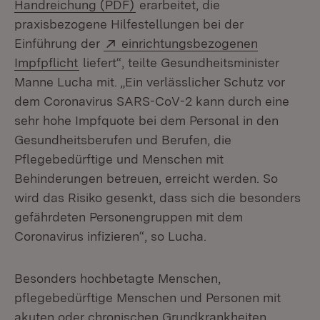
(Öffnet in neuem Fenster)
Handreichung (PDF)
erarbeitet, die
praxisbezogene Hilfestellungen bei der
Extern:
Einführung der
einrichtungsbezogenen
(Öffnet in neuem Fenster)
Impfpflicht
liefert“, teilte Gesundheitsminister
Manne Lucha mit. „Ein verlässlicher Schutz vor
dem Coronavirus SARS-CoV-2 kann durch eine
sehr hohe Impfquote bei dem Personal in den
Gesundheitsberufen und Berufen, die
Pflegebedürftige und Menschen mit
Behinderungen betreuen, erreicht werden. So
wird das Risiko gesenkt, dass sich die besonders
gefährdeten Personengruppen mit dem
Coronavirus infizieren“, so Lucha.
Besonders hochbetagte Menschen,
pflegebedürftige Menschen und Personen mit
akuten oder chronischen Grundkrankheiten