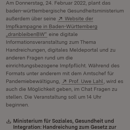
Am Donnerstag, 24. Februar 2022, plant das
baden-württembergische Gesundheitsministerium
Extern:
außerdem über seine
Website der
Impfkampagne in Baden-Württemberg
(Öffnet in neuem Fenster)
„dranbleibenBW“
eine digitale
Informationsveranstaltung zum Thema
Handreichungen, digitales Meldeportal und zu
anderen Fragen rund um die
einrichtungsbezogene Impfpflicht. Während des
Formats unter anderem mit dem Amtschef für
Extern:
(Öffnet in 
Pandemiebewältigung,
Prof. Uwe Lahl
, wird es
auch die Möglichkeit geben, im Chat Fragen zu
stellen. Die Veranstaltung soll um 14 Uhr
beginnen.
Download:
Ministerium für Soziales, Gesundheit und
Integration: Handreichung zum Gesetz zur