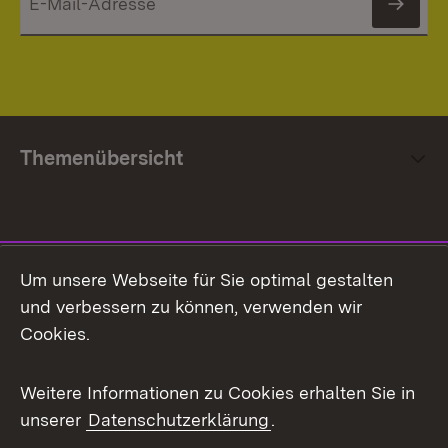
News
Themenübersicht
Social Media
Um unsere Webseite für Sie optimal gestalten
und verbessern zu können, verwenden wir
Facebook
Cookies.
Flickr
Weitere Informationen zu Cookies erhalten Sie in
X / Twitter
unserer
Datenschutzerklärung
.
Youtube