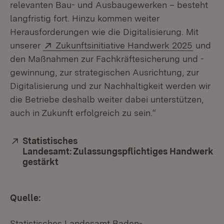
relevanten Bau- und Ausbaugewerken – besteht
langfristig fort. Hinzu kommen weiter
Herausforderungen wie die Digitalisierung. Mit
Extern:
(Öffnet
unserer
Zukunftsinitiative Handwerk 2025
und
den Maßnahmen zur Fachkräftesicherung und -
gewinnung, zur strategischen Ausrichtung, zur
Digitalisierung und zur Nachhaltigkeit werden wir
die Betriebe deshalb weiter dabei unterstützen,
auch in Zukunft erfolgreich zu sein.“
Extern:
Statistisches
Landesamt: Zulassungspflichtiges Handwerk
gestärkt
(Öffnet in neuem Fenster)
Quelle:
Statistisches Landesamt Baden-