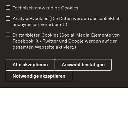
Technisch notwendige Cookies
Zum 
Analyse-Cookies (Die Daten werden ausschließlich
Impressum
Kontakt
anonymisiert verarbeitet.)
Benutzungshinweise
Netiquette
Drittanbieter-Cookies (Social-Media-Elemente von
Barrierefreiheit
Datenschutz
Facebook, X / Twitter und Google werden auf der
gesamten Webseite aktiviert.)
Cookies
Alle akzeptieren
Auswahl bestätigen
Notwendige akzeptieren
Link zum Landesportal