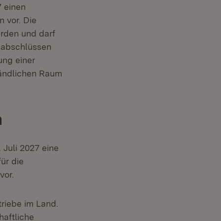
ster)
 einen
 vor. Die
erden und darf
sabschlüssen
ung einer
Ländlichen Raum
n
Juli 2027 eine
ffnet in neuem Fenster)
für die
vor.
riebe im Land.
haftliche