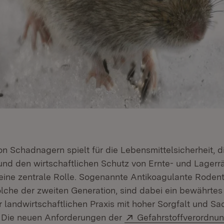
on Schadnagern spielt für die Lebensmittelsicherheit, d
und den wirtschaftlichen Schutz von Ernte- und Lagerr
Öffnet in neuem Fenster)
eine zentrale Rolle. Sogenannte Antikoagulante Rodent
lche der zweiten Generation, sind dabei ein bewährtes
er landwirtschaftlichen Praxis mit hoher Sorgfalt und S
Extern:
. Die neuen Anforderungen der
Gefahrstoffverordnun