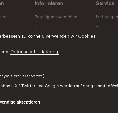
en
Informieren
Service
nten
Beteiligung verstehen
Meldungen
Beteiligung anwenden
Mediathek
erbessern zu können, verwenden wir Cookies.
ragte
Beteiligung stärken
Publikatio
Beteiligung erleben
Glossar
serer
Datenschutzerklärung
.
Beteiligung erforschen
mung
nymisiert verarbeitet.)
ebook, X / Twitter und Google werden auf der gesamten Webs
Impressum
Kontakt
Benutzungshinweise
Netiqu
wendige akzeptieren