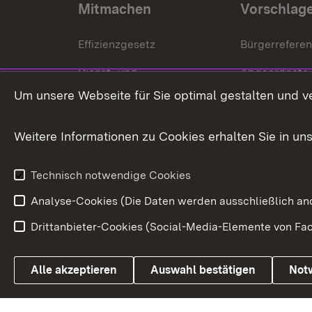
Mitmachen
Vorschlag
Effizienzgesetz
Bürgerrefere
Dienst- und
Abgeordnete
Versorgungsbezüge
Um unsere Webseite für Sie optimal gestalten und v
Bürgerbeauft
Kommunale Verfahren
Petition
Weitere Informationen zu Cookies erhalten Sie in un
Weitere
Volksantrag
Beteiligungsprozesse
Technisch notwendige Cookies
Volksabstim
Analyse-Cookies (Die Daten werden ausschließlich ano
Drittanbieter-Cookies (Social-Media-Elemente von Fac
Link zum Landesportal
Alle akzeptieren
Auswahl bestätigen
Not