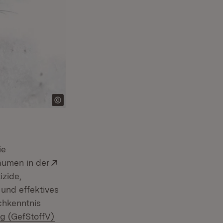
ie
Extern:
äumen in der
izide,
 und effektives
achkenntnis
(Öffnet in neuem Fenster)
g (GefStoffV)