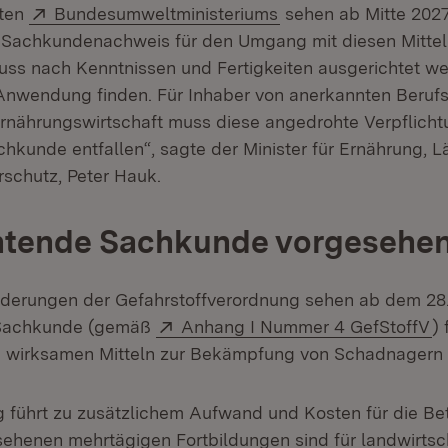
Extern:
(Öffnet in neuem Fen
rten
Bundesumweltministeriums
sehen ab Mitte 2027
 Sachkundenachweis für den Umgang mit diesen Mitteln
uss nach Kenntnissen und Fertigkeiten ausgerichtet w
Anwendung finden. Für Inhaber von anerkannten Beruf
rnährungswirtschaft muss diese angedrohte Verpflicht
chkunde entfallen“, sagte der Minister für Ernährung, 
schutz, Peter Hauk.
chtende Sachkunde vorgesehe
derungen der Gefahrstoffverordnung sehen ab dem 28. 
Extern:
(Ö
 Sachkunde (gemäß
Anhang I Nummer 4 GefStoffV
) 
wirksamen Mitteln zur Bekämpfung von Schadnagern 
 führt zu zusätzlichem Aufwand und Kosten für die Bet
sehenen mehrtägigen Fortbildungen sind für landwirtsc