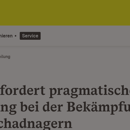
mieren
Service
eilung
fordert pragmatisc
g bei der Bekämpf
chadnagern