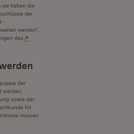
n sie haben die
bschlüsse der
d-
esehen werden“,
Extern:
hungen des
in neuem Fenster)
 werden
gruppe der
t werden.
tung sowie der
Sachkunde für
nntnisse müssen