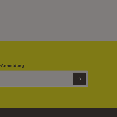
er-Anmeldung
Newsletter 