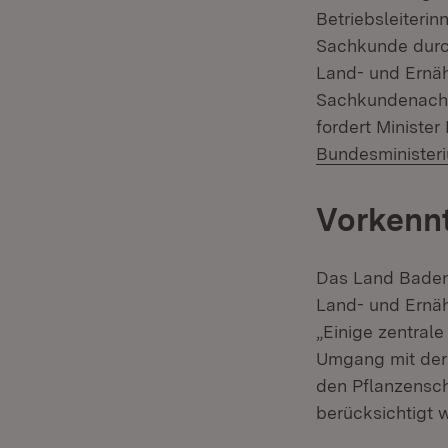
Betriebsleiterin
Sachkunde durch
Land- und Ernäh
Sachkundenachw
fordert Ministe
Bundesministeri
Vorkennt
Das Land Baden-
Land- und Ernäh
„Einige zentral
Umgang mit der 
den Pflanzensch
berücksichtigt w