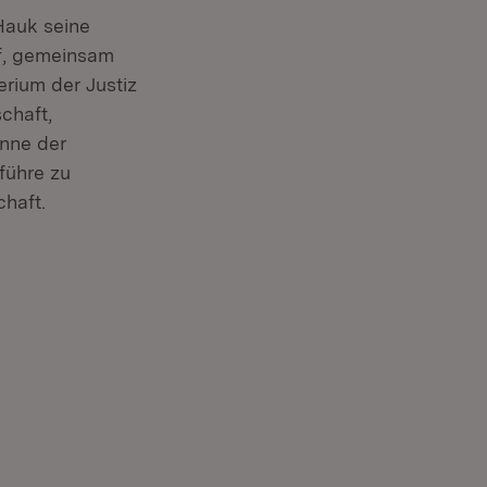
Hauk seine
f, gemeinsam
rium der Justiz
chaft,
inne der
führe zu
chaft.