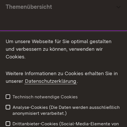
Themenübersicht
Social Media
Um unsere Webseite für Sie optimal gestalten
und verbessern zu können, verwenden wir
Facebook
Cookies.
Flickr
Weitere Informationen zu Cookies erhalten Sie in
X / Twitter
unserer
Datenschutzerklärung
.
Youtube
Technisch notwendige Cookies
Zum 
Analyse-Cookies (Die Daten werden ausschließlich
Impressum
Kontakt
anonymisiert verarbeitet.)
Benutzungshinweise
Netiquette
Drittanbieter-Cookies (Social-Media-Elemente von