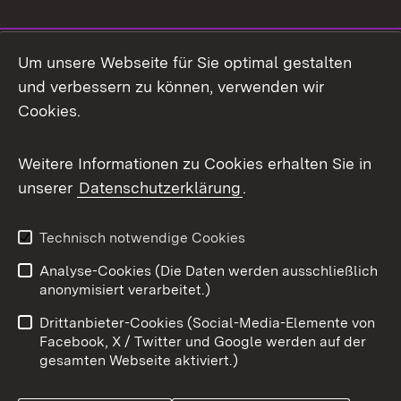
Social Media
Um unsere Webseite für Sie optimal gestalten
und verbessern zu können, verwenden wir
Facebook
Cookies.
Flickr
Weitere Informationen zu Cookies erhalten Sie in
X / Twitter
unserer
Datenschutzerklärung
.
Youtube
Technisch notwendige Cookies
Zum 
Analyse-Cookies (Die Daten werden ausschließlich
Impressum
Kontakt
anonymisiert verarbeitet.)
Benutzungshinweise
Netiquette
Drittanbieter-Cookies (Social-Media-Elemente von
Barrierefreiheit
Datenschutz
Facebook, X / Twitter und Google werden auf der
gesamten Webseite aktiviert.)
Cookies