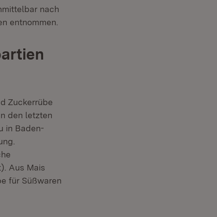
nmittelbar nach
eben entnommen.
artien
nd Zuckerrübe
n den letzten
u in Baden-
ung.
che
). Aus Mais
pe für Süßwaren