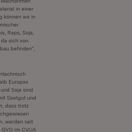
de Maßnahmen
erial in einer
g können wir in
imischer
s, Raps, Soja,
 da sich von
nbau befinden“,
entechnisch
alb Europas
 und Soja sind
mit Saatgut und
, dass trotz
achgewiesen
, werden seit
uf GVO im CVUA