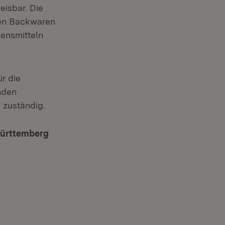
isbar. Die
elen Backwaren
bensmitteln
r die
nden
 zuständig.
Württemberg
(Öffnet in neuem Fenster)