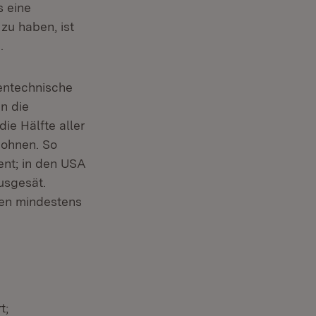
 eine
zu haben, ist
.
gentechnische
n die
ie Hälfte aller
bohnen. So
ent; in den USA
usgesät.
gen mindestens
t;