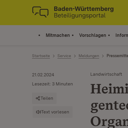
Zum Inhalt springen
Link zur Startseite
Mitmachen
Vorschlagen
Infor
Startseite
Service
Meldungen
Pressemitt
Landwirtschaft
21.02.2024
Heimi
Lesezeit: 3 Minuten
Teilen
gente
Text vorlesen
Orga