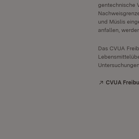
gentechnische V
Nachweisgrenze 
und Müslis eing
anfallen, werde
Das CVUA Freibu
Lebensmittelüb
Untersuchungen 
Extern:
CVUA Freibu