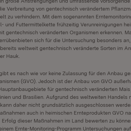
rhin große Anstrengungen und umfassende vorsorgen
ie Verbreitung von gentechnisch verändertem Pflanzmat
Welt zu verhindern. Mit dem sogenannten Erntemonitorin
- und Futtermittelkette frühzeitig Verunreinigungen he
it gentechnisch veränderten Organismen erkennen. Mai
errübenbieten sich für die Untersuchung besonders an,
 bereits weltweit gentechnisch veränderte Sorten im A
ter Hauk.
gibt es nach wie vor keine Zulassung für den Anbau g
ganismen (GVO). Jedoch ist der Anbau von GVO außerh
. Hauptanbaugebiete für gentechnisch veränderten Mais
inien und Brasilien. Aufgrund des weltweiten Handels 
kann daher nicht grundsätzlich ausgeschlossen werden
aßnahmen auch in heimischen Ernteprodukten GVO n
 Erfolg dieser Maßnahmen im Land bewerten zu können
in einem Ernte-Monitoring-Programm Untersuchungen a