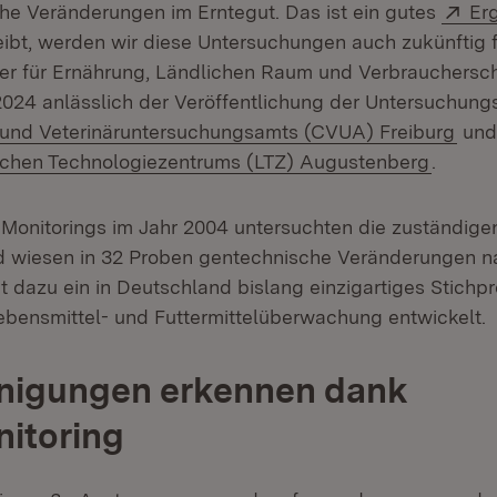
Ext
he Veränderungen im Erntegut. Das ist ein gutes
Er
eibt, werden wir diese Untersuchungen auch zukünftig f
ter für Ernährung, Ländlichen Raum und Verbrauchersch
2024 anlässlich der Veröffentlichung der Untersuchun
(Öff
und Veterinäruntersuchungsamts (CVUA) Freiburg
und
(Öffnet
ichen Technologiezentrums (LTZ) Augustenberg
.
 Monitorings im Jahr 2004 untersuchten die zuständigen
d wiesen in 32 Proben gentechnische Veränderungen n
 dazu ein in Deutschland bislang einzigartiges Stic
ebensmittel- und Futtermittelüberwachung entwickelt.
inigungen erkennen dank
itoring