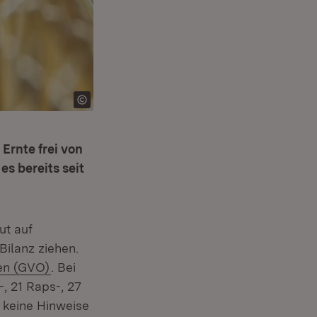
Ernte frei von
s bereits seit
ut auf
Bilanz ziehen.
(Öffnet in neuem Fenster)
en (GVO)
. Bei
, 21 Raps-, 27
 keine Hinweise