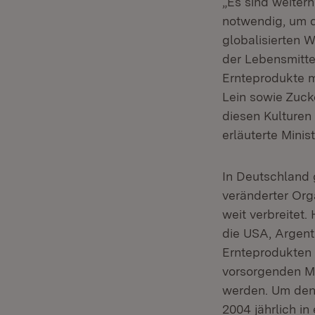
„Es sind weite
notwendig, um d
globalisierten 
der Lebensmittel
Ernteprodukte m
Lein sowie Zuck
diesen Kulturen
erläuterte Minis
In Deutschland 
veränderter Or
weit verbreitet
die USA, Argent
Ernteprodukten 
vorsorgenden M
werden. Um den
2004 jährlich 