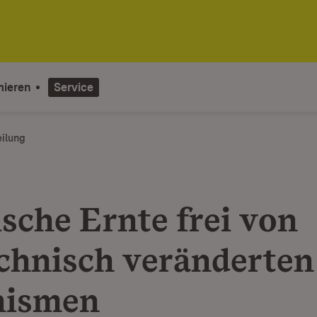
mieren
Service
eilung
sche Ernte frei von
chnisch veränderten
nismen