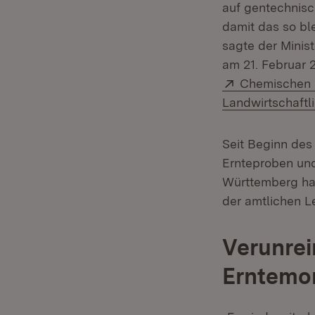
auf gentechnisc
damit das so bl
sagte der Minis
am 21. Februar 
Extern:
Chemischen 
Landwirtschaftl
Seit Beginn des
Ernteproben un
Württemberg hat
der amtlichen L
Verunre
Erntemon