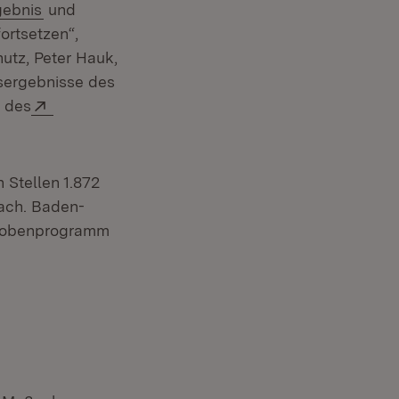
ern:
(Öffnet in neuem Fenster)
gebnis
und
ortsetzen“,
utz, Peter Hauk,
gsergebnisse des
net in neuem Fenster)
Extern:
 des
 in neuem Fenster)
 Stellen 1.872
ach. Baden-
hprobenprogramm