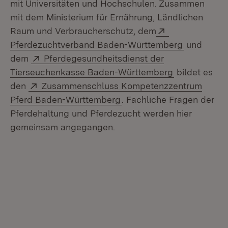
mit Universitäten und Hochschulen. Zusammen
mit dem Ministerium für Ernährung, Ländlichen
Extern:
Raum und Verbraucherschutz, dem
(Öffnet in
Pferdezuchtverband Baden-Württemberg
und
Extern:
dem
Pferdegesundheitsdienst der
(Öffnet in n
Tierseuchenkasse Baden-Württemberg
bildet es
Extern:
den
Zusammenschluss Kompetenzzentrum
(Öffnet in neuem Fenster)
Pferd Baden-Württemberg
. Fachliche Fragen der
Pferdehaltung und Pferdezucht werden hier
gemeinsam angegangen.