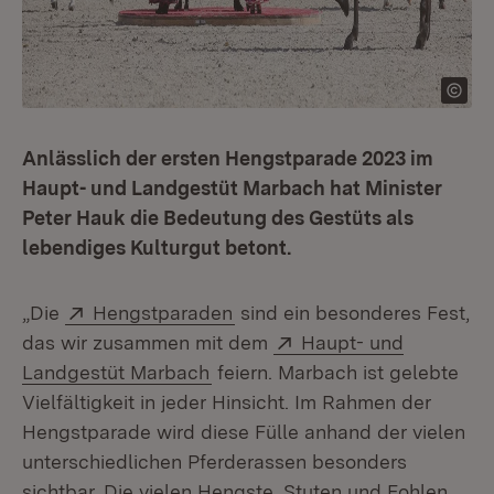
Anlässlich der ersten Hengstparade 2023 im
Haupt- und Landgestüt Marbach hat Minister
Peter Hauk die Bedeutung des Gestüts als
lebendiges Kulturgut betont.
Extern:
(Öffnet in neuem Fenster)
„Die
Hengstparaden
sind ein besonderes Fest,
Extern:
das wir zusammen mit dem
Haupt- und
(Öffnet in neuem Fenster)
Landgestüt Marbach
feiern. Marbach ist gelebte
Vielfältigkeit in jeder Hinsicht. Im Rahmen der
Hengstparade wird diese Fülle anhand der vielen
unterschiedlichen Pferderassen besonders
sichtbar. Die vielen Hengste, Stuten und Fohlen