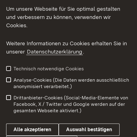
Social Media
Um unsere Webseite für Sie optimal gestalten
und verbessern zu können, verwenden wir
Facebook
Cookies.
Flickr
Weitere Informationen zu Cookies erhalten Sie in
X / Twitter
unserer
Datenschutzerklärung
.
Youtube
Technisch notwendige Cookies
Zum 
Analyse-Cookies (Die Daten werden ausschließlich
Impressum
Kontakt
anonymisiert verarbeitet.)
Benutzungshinweise
Netiquette
Drittanbieter-Cookies (Social-Media-Elemente von
Barrierefreiheit
Datenschutz
Facebook, X / Twitter und Google werden auf der
gesamten Webseite aktiviert.)
Cookies
Alle akzeptieren
Auswahl bestätigen