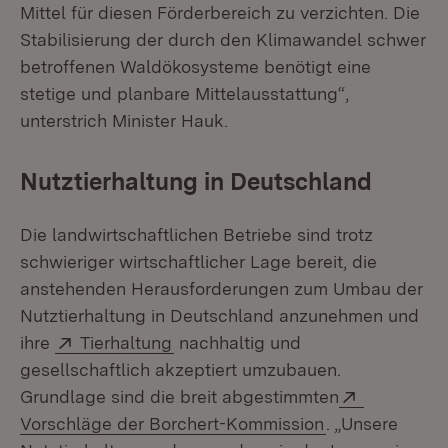
Mittel für diesen Förderbereich zu verzichten. Die
Stabilisierung der durch den Klimawandel schwer
betroffenen Waldökosysteme benötigt eine
stetige und planbare Mittelausstattung“,
unterstrich Minister Hauk.
Nutztierhaltung in Deutschland
Die landwirtschaftlichen Betriebe sind trotz
schwieriger wirtschaftlicher Lage bereit, die
anstehenden Herausforderungen zum Umbau der
Nutztierhaltung in Deutschland anzunehmen und
Extern:
(Öffnet in neuem Fenster)
ihre
Tierhaltung
nachhaltig und
gesellschaftlich akzeptiert umzubauen.
Extern:
Grundlage sind die breit abgestimmten
(Öffnet in neu
Vorschläge der Borchert-Kommission
. „Unsere