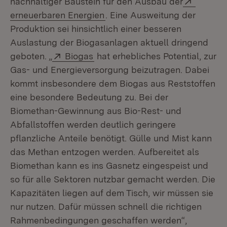
nachhaltiger Baustein für den Ausbau der
(Öffnet in neuem Fenster)
erneuerbaren Energien
. Eine Ausweitung der
Produktion sei hinsichtlich einer besseren
Auslastung der Biogasanlagen aktuell dringend
Extern:
(Öffnet in neuem Fenster)
geboten. „
Biogas
hat erhebliches Potential, zur
Gas- und Energieversorgung beizutragen. Dabei
kommt insbesondere dem Biogas aus Reststoffen
eine besondere Bedeutung zu. Bei der
Biomethan-Gewinnung aus Bio-Rest- und
Abfallstoffen werden deutlich geringere
pflanzliche Anteile benötigt. Gülle und Mist kann
das Methan entzogen werden. Aufbereitet als
Biomethan kann es ins Gasnetz eingespeist und
so für alle Sektoren nutzbar gemacht werden. Die
Kapazitäten liegen auf dem Tisch, wir müssen sie
nur nutzen. Dafür müssen schnell die richtigen
Rahmenbedingungen geschaffen werden“,