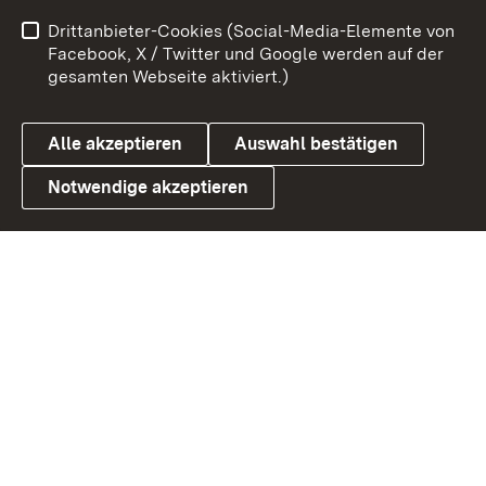
Benutzungshinweise
Netiquette
Drittanbieter-Cookies (Social-Media-Elemente von
Barrierefreiheit
Datenschutz
Facebook, X / Twitter und Google werden auf der
gesamten Webseite aktiviert.)
Cookies
Alle akzeptieren
Auswahl bestätigen
Notwendige akzeptieren
Link zum Landesportal