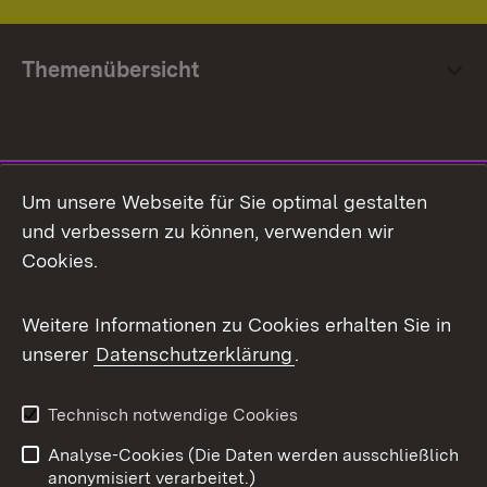
Themenübersicht
Social Media
Um unsere Webseite für Sie optimal gestalten
und verbessern zu können, verwenden wir
Facebook
Cookies.
Flickr
Weitere Informationen zu Cookies erhalten Sie in
X / Twitter
unserer
Datenschutzerklärung
.
Youtube
Technisch notwendige Cookies
Zum 
Analyse-Cookies (Die Daten werden ausschließlich
Impressum
Kontakt
anonymisiert verarbeitet.)